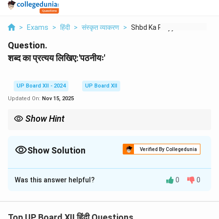
>
Exams
>
हिंदी
>
संस्कृत व्याकरण
>
Shbd Ka Prtyy Likhie...
Question.
शब्द का प्रत्यय लिखिए:'पठनीयः'
UP Board XII - 2024
UP Board XII
Updated On:
Nov 15, 2025
Show Hint
नीय प्रत्यय का प्रयोग उस वस्तु या व्यक्ति को दर्शाने के लिए किया जाता है जो किसी
विशेष कार्य के योग्य हो, जैसे—पठनीय (पढ़ने योग्य), कर्तव्यनीय (करने योग्य)।
Show Solution
Verified By Collegedunia
Solution and Explanation
Was this answer helpful?
0
0
प्रत्यय:
नीय
व्याख्या:
‘पठ’ धातु में
नीय
प्रत्यय जोड़ने से ‘पठनीयः’ शब्द बनता है।
इसका अर्थ ‘पढ़ने योग्य’ होता है। यह शब्द उन ग्रंथों, पुस्तकों या विषयों
Top UP Board XII हिंदी Questions