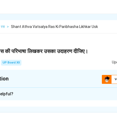
रस
>
Shant Athva Vatsalya Ras Ki Paribhasha Likhkar Usk
य रस की परिभाषा लिखकर उसका उदाहरण दीजिए।
Up
UP Board XII
tion
V
xplanation
elpful?
 रस दोनों भारतीय काव्यशास्त्र में भावनाओं के रस के रूप में महत्वपूर्ण स्थान रखते 
स कहा जाता है, जो मानसिक संतोष और आत्मिक शांति की भावना से जुड़ा होता है
हृदय में निरंतर संतोष, शांति और शुद्धता की भावना जागृत होती है। शांत रस को विश