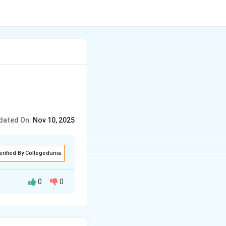
dated On:
Nov 10, 2025
erified By Collegedunia
0
0
हैं।
शांत रस:
शांत रस
। यह रस तब उत्पन्न
ेष रूप से भगवान की