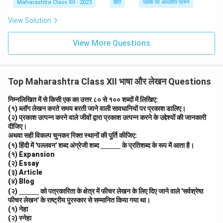
Maharashtra Class XII - 2023
हिंदी
पद्यांश पर आधारित प्रश्न
View Solution
View More Questions
Top Maharashtra Class XII भाषा और लेखन Questions
निम्नलिखित में से किसी एक का उत्तर ८० से १०० शब्दों में लिखिए:
(१) ब्लॉग लेखन करते समय बरती जाने वाली सावधानियों पर प्रकाश डालिए।
(२) प्रकाश उत्पन्न करने वाले जीवों द्वारा प्रकाश उत्पन्न करने के उद्देश्यों की जानकारी
दीजिए।
अथवा
सही विकल्प चुनकर रिक्त स्थानों की पूर्ति कीजिए:
\un
(१) हिंदी में 'पल्लवन' शब्द अंग्रेजी शब्द
के प्रतिशब्द के रूप में आता है।
derl
(१) Expansion
ine
(२) Essay
{\h
(३) Article
spa
(४) Blog
ce{1
\un
(२)
को पत्रकारिता के क्षेत्र में फीचर लेखन के लिए दिए जाने वाले 'सर्वश्रेष्ठ
c
derl
m}}
फीचर लेखन' के राष्ट्रीय पुरस्कार से सम्मानित किया गया था।
ine
(१) नेहा
{\h
(२) स्नेहा
spa