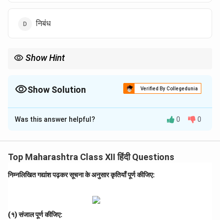
निबंध
Show Hint
ब्लॉग लेखन में विचारों की स्वतंत्रता होती है, इसलिए शब्द सीमा का बंधन आवश्यक
नहीं।
Show Solution
Verified By Collegedunia
The Correct Option is
B
Was this answer helpful?
0
0
Solution and Explanation
Step 1: ब्लॉग की विशेषता.
ब्लॉग लेखन एक स्वतंत्र और रचनात्मक लेखन का रूप है जिसमें शब्द
Top Maharashtra Class XII हिंदी Questions
सीमा का कोई निश्चित बंधन नहीं होता।
निम्नलिखित गद्यांश पढ़कर सूचना के अनुसार कृतियाँ पूर्ण कीजिए:
Step 2: निष्कर्ष.
अतः सही उत्तर है — ब्लॉग।
(१) संजाल पूर्ण कीजिए: