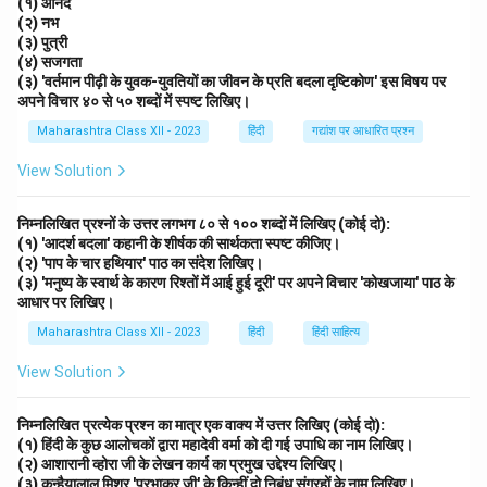
(१) आनंद
(२) नभ
(३) पुत्री
(४) सजगता
(३) 'वर्तमान पीढ़ी के युवक-युवतियों का जीवन के प्रति बदला दृष्टिकोण' इस विषय पर
अपने विचार ४० से ५० शब्दों में स्पष्ट लिखिए।
Maharashtra Class XII - 2023
हिंदी
गद्यांश पर आधारित प्रश्न
View Solution
निम्नलिखित प्रश्नों के उत्तर लगभग ८० से १०० शब्दों में लिखिए (कोई दो):
(१) 'आदर्श बदला' कहानी के शीर्षक की सार्थकता स्पष्ट कीजिए।
(२) 'पाप के चार हथियार' पाठ का संदेश लिखिए।
(३) 'मनुष्य के स्वार्थ के कारण रिश्तों में आई हुई दूरी' पर अपने विचार 'कोखजाया' पाठ के
आधार पर लिखिए।
Maharashtra Class XII - 2023
हिंदी
हिंदी साहित्य
View Solution
निम्नलिखित प्रत्येक प्रश्न का मात्र एक वाक्य में उत्तर लिखिए (कोई दो):
(१) हिंदी के कुछ आलोचकों द्वारा महादेवी वर्मा को दी गई उपाधि का नाम लिखिए।
(२) आशारानी व्होरा जी के लेखन कार्य का प्रमुख उद्देश्य लिखिए।
(३) कन्हैयालाल मिश्र 'प्रभाकर जी' के किन्हीं दो निबंध संग्रहों के नाम लिखिए।