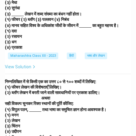
(३) मेधा
ce{1
(४) सुगंधा
c
\un
m}}
(३)
लेखन में शब्द संख्या का बंधन नहीं होता।
derl
(१) फीचर (२) ब्लॉग (३) पल्लवन (४) निबंध
ine
\un
(४) मानव सहित विश्व के अधिकांश जीवों के जीवन में
का बहुत महत्त्व है।
{\h
derl
(१) दवा
spa
ine
(२) रसायन
ce{1
{\h
(३) धन
c
spa
m}}
(४) प्रकाश
ce{1
c
Maharashtra Class XII - 2023
हिंदी
भाषा और लेखन
m}}
View Solution
निम्नलिखित में से किसी एक का उत्तर ८० से १०० शब्दों में लिखिए:
(१) फीचर लेखन की विशेषताएँ लिखिए।
(२) ब्लॉग लेखन में बरती जाने वाली सावधानियों पर प्रकाश डालिए।
\h
अथवा
sp
सही विकल्प चुनकर रिक्त स्थानों की पूर्ति कीजिए:
ace
\un
(१) विपुल पठन,
तथा भाषा का समुचित ज्ञान होना आवश्यक है।
{3
derl
(१) मनन
c
ine
(२) लेखन
m}
{\h
(३) चिंतन
spa
(४) उद्दीपन
ce{1