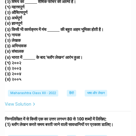
\un
(२) विषय का
c
शीर्षक फीचर की आत्मा है।
derl
m}}
(१) महत्त्वपूर्ण
ine
(२) औचित्यपूर्ण
{\h
(३) अर्थपूर्ण
spa
(४) ज्ञानपूर्ण
ce{1
\un
(३) किसी भी कार्यक्रम में मंच
c
की बहुत अहम भूमिका होती है।
derl
m}}
(१) नायक
ine
(२) लेखक
{\h
(३) अभिभावक
spa
(४) संचालक
ce{1
\un
(४) भारत में
के बाद 'ब्लॉग लेखन' आरंभ हुआ।
c
derl
m}}
(१) २००२
ine
(२) २००३
{\h
(३) २००४
spa
(४) २००५
ce{1
c
m}}
Maharashtra Class XII - 2022
हिंदी
भाषा और लेखन
View Solution
निम्नलिखित में से किसी एक का उत्तर लगभग 80 से 100 शब्दों में लिखिए:
(1) ब्लॉग लेखन करते समय बरती जाने वाली सावधानियों पर प्रकाश डालिए।