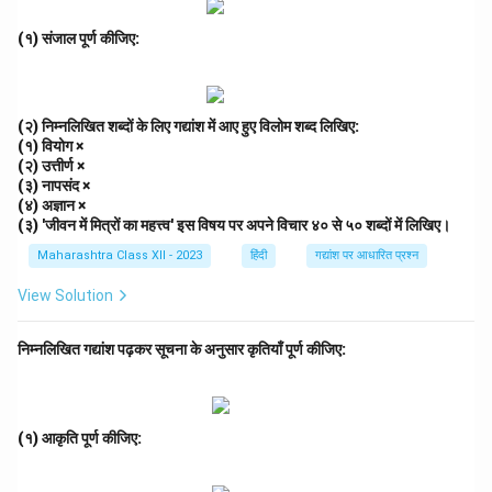
Step 2: निष्कर्ष.
इसलिए सही उत्तर है — स्नेहा।
(१) संजाल पूर्ण कीजिए:
Download Solution in PDF
(२) निम्नलिखित शब्दों के लिए गद्यांश में आए हुए विलोम शब्द लिखिए:
(१) वियोग ×
(२) उत्तीर्ण ×
(३) नापसंद ×
(४) अज्ञान ×
(३) 'जीवन में मित्रों का महत्त्व' इस विषय पर अपने विचार ४० से ५० शब्दों में लिखिए।
Maharashtra Class XII - 2023
हिंदी
गद्यांश पर आधारित प्रश्न
View Solution
निम्नलिखित गद्यांश पढ़कर सूचना के अनुसार कृतियाँ पूर्ण कीजिए:
(१) आकृति पूर्ण कीजिए: