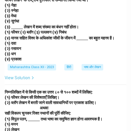
ine
(१) नेहा
{\h
(२) स्नेहा
spa
(३) मेधा
ce{1
(४) सुगंधा
c
\un
m}}
(३)
लेखन में शब्द संख्या का बंधन नहीं होता।
derl
(१) फीचर (२) ब्लॉग (३) पल्लवन (४) निबंध
ine
\un
(४) मानव सहित विश्व के अधिकांश जीवों के जीवन में
का बहुत महत्त्व है।
{\h
derl
(१) दवा
spa
ine
(२) रसायन
ce{1
{\h
(३) धन
c
spa
m}}
(४) प्रकाश
ce{1
c
Maharashtra Class XII - 2023
हिंदी
भाषा और लेखन
m}}
View Solution
निम्नलिखित में से किसी एक का उत्तर ८० से १०० शब्दों में लिखिए:
(१) फीचर लेखन की विशेषताएँ लिखिए।
(२) ब्लॉग लेखन में बरती जाने वाली सावधानियों पर प्रकाश डालिए।
\h
अथवा
sp
सही विकल्प चुनकर रिक्त स्थानों की पूर्ति कीजिए:
ace
\un
(१) विपुल पठन,
तथा भाषा का समुचित ज्ञान होना आवश्यक है।
{3
derl
(१) मनन
c
ine
(२) लेखन
m}