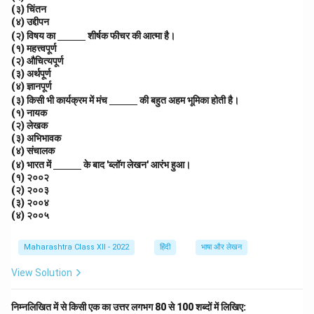
{\h
(३) चिंतन
spa
(४) उद्दीपन
ce{1
\un
(२) विषय का
c
शीर्षक फीचर की आत्मा है।
derl
m}}
(१) महत्त्वपूर्ण
ine
(२) औचित्यपूर्ण
{\h
(३) अर्थपूर्ण
spa
(४) ज्ञानपूर्ण
ce{1
\un
(३) किसी भी कार्यक्रम में मंच
c
की बहुत अहम भूमिका होती है।
derl
m}}
(१) नायक
ine
(२) लेखक
{\h
(३) अभिभावक
spa
(४) संचालक
ce{1
\un
(४) भारत में
के बाद 'ब्लॉग लेखन' आरंभ हुआ।
c
derl
m}}
(१) २००२
ine
(२) २००३
{\h
(३) २००४
spa
(४) २००५
ce{1
c
m}}
Maharashtra Class XII - 2022
हिंदी
भाषा और लेखन
View Solution
निम्नलिखित में से किसी एक का उत्तर लगभग 80 से 100 शब्दों में लिखिए: