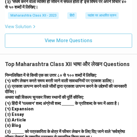
(३) 'संघर्ष करने वाला व्यक्ति ही जीवन में सफल होता है' इस विषय पर अपने विचार ४०
से ५० शब्दों में लिखिए।
Maharashtra Class XII - 2023
हिंदी
पद्यांश पर आधारित प्रश्न
View Solution
View More Questions
Top Maharashtra Class XII भाषा और लेखन Questions
निम्नलिखित में से किसी एक का उत्तर ८० से १०० शब्दों में लिखिए:
(१) ब्लॉग लेखन करते समय बरती जाने वाली सावधानियों पर प्रकाश डालिए।
(२) प्रकाश उत्पन्न करने वाले जीवों द्वारा प्रकाश उत्पन्न करने के उद्देश्यों की जानकारी
दीजिए।
अथवा
सही विकल्प चुनकर रिक्त स्थानों की पूर्ति कीजिए:
\un
(१) हिंदी में 'पल्लवन' शब्द अंग्रेजी शब्द
के प्रतिशब्द के रूप में आता है।
derl
(१) Expansion
ine
(२) Essay
{\h
(३) Article
spa
(४) Blog
ce{1
\un
(२)
को पत्रकारिता के क्षेत्र में फीचर लेखन के लिए दिए जाने वाले 'सर्वश्रेष्ठ
c
derl
m}}
फीचर लेखन' के राष्ट्रीय पुरस्कार से सम्मानित किया गया था।