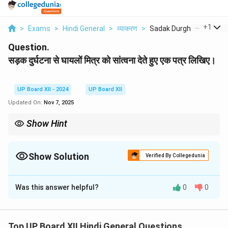
...
+
1
>
Exams
>
Hindi General
>
व्याकरण
>
Sadak Durghatna Se G...
Question.
सड़क दुर्घटना से घायलों मित्र को सांत्वना देते हुए एक पत्र लिखिए।
UP Board XII - 2024
UP Board XII
Updated On:
Nov 7, 2025
Show Hint
When writing a letter of sympathy, ensure that your tone is
sincere, supportive, and hopeful for the person’s recovery.
Show Solution
Verified By Collegedunia
Solution and Explanation
Was this answer helpful?
0
0
प्रिय मित्र,
मुझे यह जानकर बहुत दुख हुआ कि तुम सड़क दुर्घटना में घायल हो गए
हो। ईश्वर से मैं तुम्हारी शीघ्र स्वास्थ्य लाभ की कामना करता हूँ।
Top UP Board XII Hindi General Questions