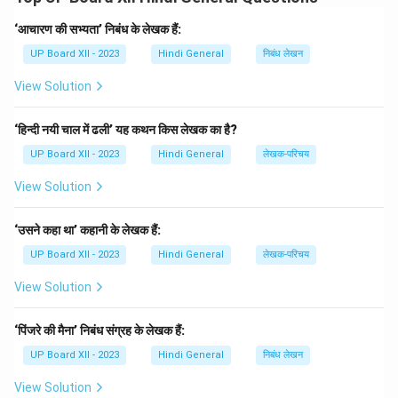
तुम्हारा स्वास्थ्य ही सबसे महत्वपूर्ण है और मैं आशा करता हूँ कि तुम
जल्दी ठीक हो जाओगे। इस कठिन समय में तुम्हें निरंतर साहस बनाए
‘आचारण की सभ्यता’ निबंध के लेखक हैं:
रखने की आवश्यकता है। तुम मेरे लिए हमेशा प्रेरणा स्रोत हो और मैं
UP Board XII - 2023
Hindi General
निबंध लेखन
जानता हूँ कि तुम्हारे पास किसी भी समस्या का समाधान निकालने की
View Solution
शक्ति है।
तुमसे जल्दी मिलकर तुम्हारी देखभाल करने का अवसर मिलेगा, यही मेरी
‘हिन्दी नयी चाल में ढली’ यह कथन किस लेखक का है?
शुभकामनाएँ हैं। भगवान तुम्हारा साथ दे, और तुम जल्दी ठीक हो। इस
UP Board XII - 2023
Hindi General
लेखक-परिचय
समय में सभी की प्रार्थनाएँ तुम्हारे साथ हैं।
तुम्हारा मित्र,
View Solution
(आपका नाम)
‘उसने कहा था’ कहानी के लेखक हैं:
Download Solution in PDF
UP Board XII - 2023
Hindi General
लेखक-परिचय
View Solution
‘पिंजरे की मैना’ निबंध संग्रह के लेखक हैं:
UP Board XII - 2023
Hindi General
निबंध लेखन
View Solution