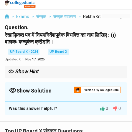
>
Exams
>
संस्कृत
>
संस्कृत व्याकरण
>
Rekha Kit Pd Men Niy...
Question.
रेखाङ्कित पद में नियमनिर्देशपूर्वक विभक्ति का नाम लिखिए : (i)
बालकः
कन्दुकेन क्रीडति ।
UP Board X - 2024
UP Board X
Updated On:
Nov 17, 2025
Show Hint
जब कोई क्रिया किसी साधन या उपकरण की सहायता से की जाती है, तो उस साधन में
प्रायः तृतीया विभक्ति का प्रयोग होता है।
Show Solution
Verified By Collegedunia
Solution and Explanation
Was this answer helpful?
0
0
विभक्ति का नाम:
तृतीया विभक्ति
नियम:
'करणे तृतीया' अथवा 'साधकतमं करणम्'।
स्पष्टीकरण:
इस वाक्य में 'क्रीडति' (खेलता है) क्रिया को सम्पन्न करने
Top UP Board X संस्कृत Questions