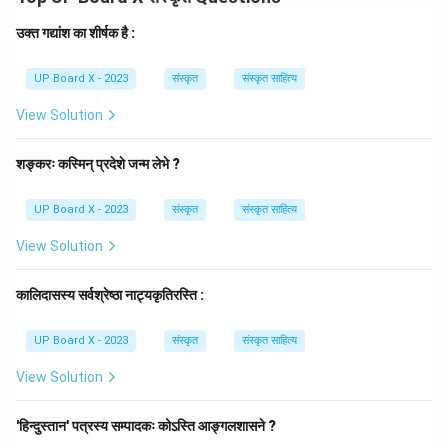
में 'कन्दुकेन' (गेंद से) सबसे प्रमुख साधन (करण) है। 'साधकतमं
करणम्' सूत्र के अनुसार, क्रिया की सिद्धि में जो सबसे अधिक सहायक
उक्त गद्यांश का शीर्षक है :
होता है, उसे करण कारक कहते हैं। 'करणे तृतीया' सूत्र के अनुसार
करण कारक में तृतीया विभक्ति का प्रयोग होता है। अतः 'कन्दुकेन' पद
UP Board X - 2023
संस्कृत
संस्कृत साहित्य
में तृतीया विभक्ति है।
View Solution
Download Solution in PDF
शङ्करः कस्मिन् प्रदेशे जन्म लेभे ?
UP Board X - 2023
संस्कृत
संस्कृत साहित्य
View Solution
कालिदासस्य सर्वश्रेष्ठा नाट्यकृतिरस्ति :
UP Board X - 2023
संस्कृत
संस्कृत साहित्य
View Solution
'हिन्दुस्तान' पत्रस्य सम्पादकः कोऽस्ति आङ्गलशासने ?