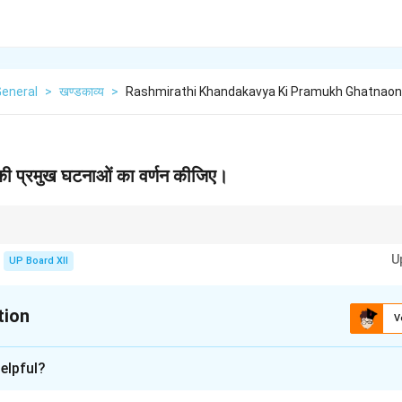
General
>
खण्डकाव्य
>
Rashmirathi Khandakavya Ki Pramukh Ghatnaon
 की प्रमुख घटनाओं का वर्णन कीजिए।
events in a story, focus on the turning points that significantly affect the
U
UP Board XII
tion
V
xplanation
elpful?
ी प्रमुख घटनाओं का वर्णन: