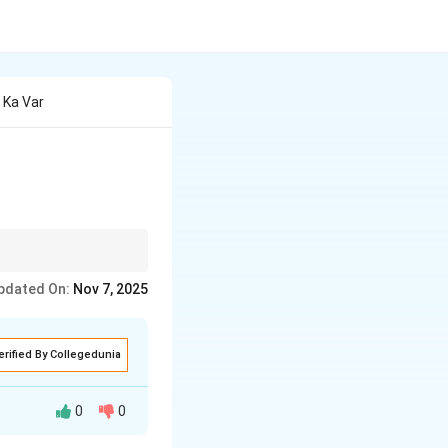
 Ka Var
 plot and characters.
pdated On:
Nov 7, 2025
erified By Collegedunia
0
0