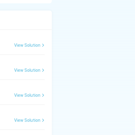
उसकी दीन-हीन स्थिति से
 पवित्रता और अपने
्म का बोध कराना, लेकिन
View Solution
View Solution
View Solution
View Solution