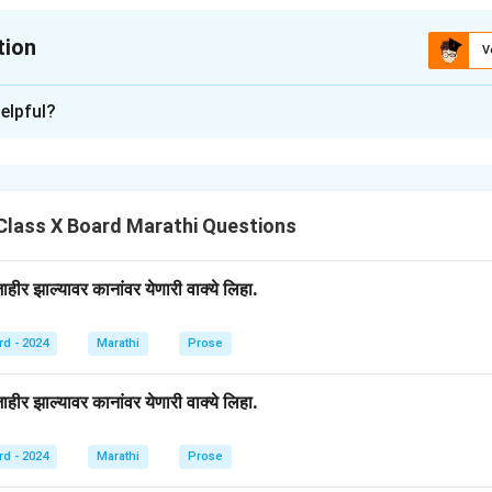
tion
V
xplanation
elpful?
वे लिहा :
चिन्ह
नांव
?
प्रश्नचिन्ह
Class X Board Marathi Questions
;
अर्धविराम
ीर झाल्यावर कानांवर येणारी वाक्ये लिहा.
!
उद्‌गारचिन्ह
' '
उद्धरणचिन्ह
rd - 2024
Marathi
Prose
ीर झाल्यावर कानांवर येणारी वाक्ये लिहा.
n in PDF
rd - 2024
Marathi
Prose