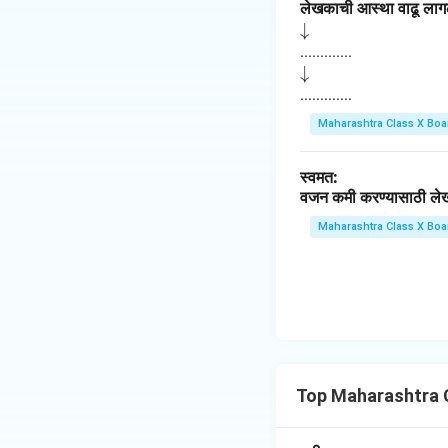
लेखकाची आस्था वाढू लागल
\d
↓
o
.............
\d
↓
w
o
.............
na
w
rr
Maharashtra Class X Boa
na
o
rr
w
स्वमत:
o
वजन कमी करण्यासाठी लेखका
w
Maharashtra Class X Boa
Top Maharashtra 