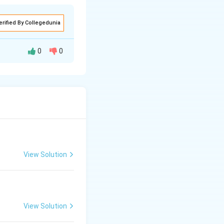
erified By Collegedunia
0
0
View Solution
View Solution