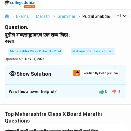
...
+
1
>
Exams
>
Marathi
>
Grammar
>
Pudhil Shabdasamuhab...
Question.
पुढील शब्दसमूहाबद्दल एक शब्द लिहा :
रस्ता
Maharashtra Class X Board - 2024
Maharashtra Class X Board
Updated On:
Nov 11, 2025
Show Solution
Verified By Collegedunia
Solution and Explanation
Was this answer helpful?
0
0
रस्ताचे बहुवचन: रस्ते
Download Solution in PDF
Top Maharashtra Class X Board Marathi
Questions