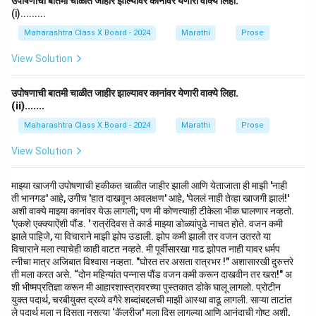
उपोषणाची बातमी चाळीत जाहीर झाल्यावर कानांवर येणारी वाक्ये लिहा.
(i).........
Maharashtra Class X Board - 2024
Marathi
Prose
View Solution
उपोषणाची बातमी चाळीत जाहीर झाल्यावर कानांवर येणारी वाक्ये लिहा.
(ii).......
Maharashtra Class X Board - 2024
Marathi
Prose
View Solution
माझ्या खाजगी उपोषणाची हकीकत चाळीत जाहीर झाली आणि येताजाता ही माझी 'नाही
ती भानगड' आहे, उगीच 'हात दाखवून अवलक्षण' आहे, 'पेललं नाही तेव्हा खाजगी झालं!'
अशी वाक्ये माझ्या कानांवर येऊ लागली; पण मी कोणत्याही टीकेला भीक घालणार नव्हतो.
'एकशे एक्क्याऐंशी पौंड. ' रात्रंदिवस ते कार्ड माझ्या डोळ्यांपुढे नाचत होते. वजन कमी
झाले पाहिजे, या विचाराने माझी झोप उडाली. झोप कमी झाली तर वजन उतरते या
विचाराने मला त्याचेही काही वाटत नव्हते. मी पूर्वीसारखा गाढ झोपत नाही यावर धर्मप
त्नीचा मात्र अजिबात विश्वास नव्हता. "घोरत तर असता रात्रभर !" अशासारखी दुरुत्तरे
ती मला करत असे. “दोन महिन्यांत पन्नास पौंड वजन कमी करून दाखवीन तर खरा!" अ
शी भीष्मप्रतिज्ञा करून मी आहारशास्त्रावरच्या पुस्तकात डोके घालू लागलो. प्रोटीन
युक्त पदार्थ, चरबीयुक्त द्रव्ये वगैरे शब्दांबद्दलची माझी आस्था वाढू लागली. साऱ्या ताटांत
ले पदार्थ मला न दिसता नुसत्या ‘कॅलरीज' मला दिसू लागल्या आणि आनंदाची गोष्ट अशी,