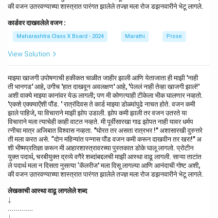
की वजन उतरवण्याच्या शास्त्रात पारंगत झालेले तज्ज्ञ मला रोज डझनवारीने भेटू लागले.
कार्डवर दाखवलेले वजन :
Maharashtra Class X Board - 2024
Marathi
Prose
View Solution
माझ्या खाजगी उपोषणाची हकीकत चाळीत जाहीर झाली आणि येताजाता ही माझी 'नाही
ती भानगड' आहे, उगीच 'हात दाखवून अवलक्षण' आहे, 'पेललं नाही तेव्हा खाजगी झालं!'
अशी वाक्ये माझ्या कानांवर येऊ लागली; पण मी कोणत्याही टीकेला भीक घालणार नव्हतो.
'एकशे एक्क्याऐंशी पौंड. ' रात्रंदिवस ते कार्ड माझ्या डोळ्यांपुढे नाचत होते. वजन कमी
झाले पाहिजे, या विचाराने माझी झोप उडाली. झोप कमी झाली तर वजन उतरते या
विचाराने मला त्याचेही काही वाटत नव्हते. मी पूर्वीसारखा गाढ झोपत नाही यावर धर्मप
त्नीचा मात्र अजिबात विश्वास नव्हता. "घोरत तर असता रात्रभर !" अशासारखी दुरुत्तरे
ती मला करत असे. “दोन महिन्यांत पन्नास पौंड वजन कमी करून दाखवीन तर खरा!" अ
शी भीष्मप्रतिज्ञा करून मी आहारशास्त्रावरच्या पुस्तकात डोके घालू लागलो. प्रोटीन
युक्त पदार्थ, चरबीयुक्त द्रव्ये वगैरे शब्दांबद्दलची माझी आस्था वाढू लागली. साऱ्या ताटांत
ले पदार्थ मला न दिसता नुसत्या ‘कॅलरीज' मला दिसू लागल्या आणि आनंदाची गोष्ट अशी,
की वजन उतरवण्याच्या शास्त्रात पारंगत झालेले तज्ज्ञ मला रोज डझनवारीने भेटू लागले.
लेखकाची आस्था वाढू लागलेले शब्द
\d
↓
o
.............
w
\d
↓