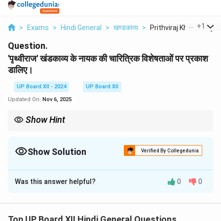
...
+
1
>
Exams
>
Hindi General
>
खण्डकाव्य
>
Prithviraj Khandkavy...
Question.
'पृथ्वीराज' खंडकाव्य के नायक की चारित्रिक विशेषताओं पर प्रकाश
डालिए।
UP Board XII - 2024
UP Board XII
Updated On:
Nov 6, 2025
Show Hint
नायक की चारित्रिक विशेषताओं को प्रमुखता दें और उदाहरणों के साथ प्रस्तुत करें।
Show Solution
Verified By Collegedunia
Solution and Explanation
Was this answer helpful?
0
0
'पृथ्वीराज' खंडकाव्य में पृथ्वीराज चौहान को एक वीर, स्वाभिमानी और
संघर्षशील नायक के रूप में चित्रित किया गया है। वे सत्य और
न्यायप्रिय राजा थे, जिनमें अदम्य साहस और कर्तव्यनिष्ठा थी। उनकी
Top UP Board XII Hindi General Questions