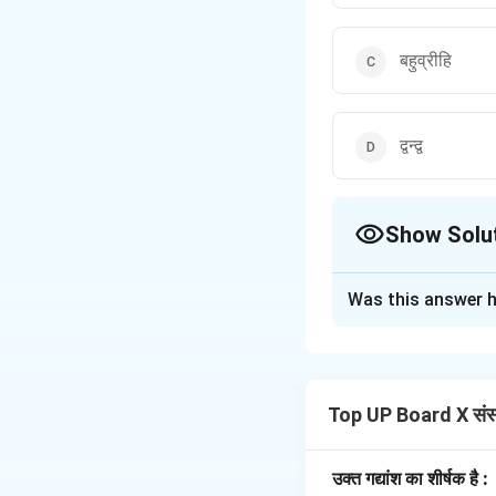
बहुव्रीहि
द्वन्द्व
Show Solu
The Correct Opt
Was this answer h
Solution and E
Step 1: Understa
'पीताम्बरः' शब्द में क
Top UP Board X संस
Step 2: Key Conc
बहुव्रीहि समास में दो
होता है।
उक्त गद्यांश का शीर्षक है :