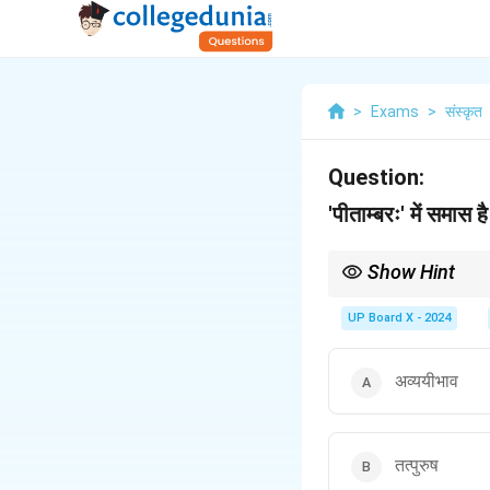
>
Exams
>
संस्कृत
Question:
'पीताम्बरः' में समास है
Show Hint
'पीताम्बरः' (पुल्लिंग) शब्द 
कर्मधारय समास का उदाहरण 
UP Board X - 2024
अव्ययीभाव
तत्पुरुष