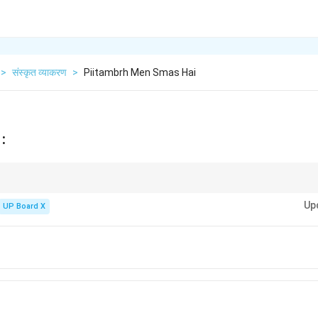
>
संस्कृत व्याकरण
>
Piitambrh Men Smas Hai
 :
लगभग हमेशा बहुव्रीहि समास का उदाहरण होता है, जो भगवान विष्णु को संदर्भित करता है। जबकि 'पीता
Up
है।
UP Board X