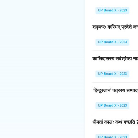
Step 3: Detailed 
'पीताम्बरः' का समास-वि
UP Board X - 2023
यहाँ 'पीत' (पीला) और '
रहे हैं।
शङ्करः कस्मिन् प्रदेशे जन्
चूँकि यहाँ अन्य पद प्
(नोट: यदि शब्द 'पीताम्
UP Board X - 2023
होता 'पीला वस्त्र'।)
अतः, विकल्प (C) सही 
कालिदासस्य सर्वश्रेष्ठा ना
Download Solutio
UP Board X - 2023
'हिन्दुस्तान' पत्रस्य सम
UP Board X - 2023
धीमतां कालः कथं गच्छति 
UP Board X - 2023