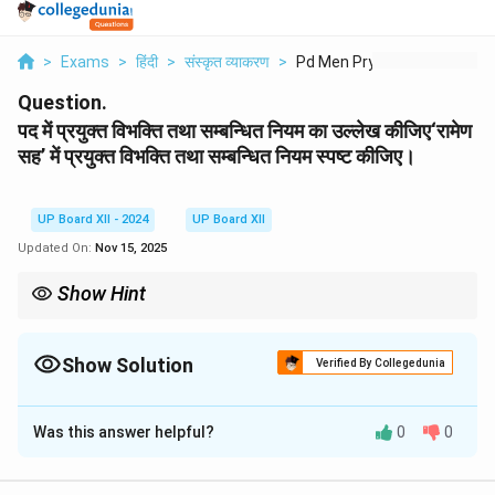
>
Exams
>
हिंदी
>
संस्कृत व्याकरण
>
Pd Men Pryukt Vibhkt...
Question.
पद में प्रयुक्त विभक्ति तथा सम्बन्धित नियम का उल्लेख कीजिए‘रामेण
सह’ में प्रयुक्त विभक्ति तथा सम्बन्धित नियम स्पष्ट कीजिए।
UP Board XII - 2024
UP Board XII
Updated On:
Nov 15, 2025
Show Hint
संस्कृत में ‘सह’ के साथ सदैव तृतीया विभक्ति प्रयुक्त होती है, जैसे—मित्रेण सह
(मित्र के साथ), गुरुणा सह (गुरु के साथ)।
Show Solution
Verified By Collegedunia
Solution and Explanation
Was this answer helpful?
0
0
प्रयुक्त विभक्ति:
तृतीया विभक्ति (Instrumental Case)
संबंधित नियम:
- संस्कृत में
‘सह’
(के साथ) शब्द के साथ तृतीया