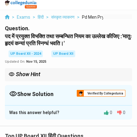
>
Exams
>
हिंदी
>
संस्कृत व्याकरण
>
Pd Men Pryukt Vibhkt...
Question.
पद में प्रयुक्त विभक्ति तथा सम्बन्धित नियम का उल्लेख कीजिए :'मातुः
हृदयं कन्यां प्रति स्निग्धं भवति।'
UP Board XII - 2024
UP Board XII
Updated On:
Nov 15, 2025
Show Hint
षष्ठी विभक्ति स्वामित्व या संबंध दर्शाने के लिए प्रयुक्त होती है, जैसे – 'रामस्य पुस्तकं'
(राम की पुस्तक)।
Show Solution
Verified By Collegedunia
Solution and Explanation
Was this answer helpful?
0
0
विभक्ति:
षष्ठी विभक्ति (सम्बन्ध कारक)
नियम:
षष्ठी विभक्ति किसी वस्तु, व्यक्ति या स्थान के साथ संबंध दिखाने
के लिए प्रयुक्त होती है।
Top UP Board XII हिंदी Questions