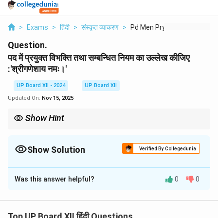
>
Exams
>
हिंदी
>
संस्कृत व्याकरण
>
Pd Men Pryukt Vibhkt...
Question.
पद में प्रयुक्त विभक्ति तथा सम्बन्धित नियम का उल्लेख कीजिए
:'श्रीगणेशाय नमः।'
UP Board XII - 2024
UP Board XII
Updated On:
Nov 15, 2025
Show Hint
'नमः', 'स्वाहा', 'स्वधा' और 'क्लेशाय' जैसे शब्दों के साथ चतुर्थी विभक्ति आती है, जैसे –
'रामाय नमः' (राम को नमस्कार)।
Show Solution
Verified By Collegedunia
Solution and Explanation
Was this answer helpful?
0
0
विभक्ति:
चतुर्थी विभक्ति (सम्प्रदान कारक)
नियम:
चतुर्थी विभक्ति 'समर्पण' या 'नमन' के अर्थ में प्रयुक्त होती है।
व्याख्या:
वाक्य में 'श्रीगणेशाय' पद चतुर्थी विभक्ति में है। संस्कृत में जब
Top UP Board XII हिंदी Questions