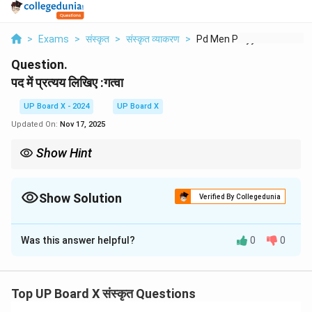
>
Exams
>
संस्कृत
>
संस्कृत व्याकरण
>
Pd Men Prtyy Likhie ...
Question.
पद में प्रत्यय लिखिए :गत्वा
UP Board X - 2024
UP Board X
Updated On:
Nov 17, 2025
Show Hint
'क्त्वा' प्रत्यय का प्रयोग 'कर' या 'करके' के अर्थ में होता है। इसका केवल 'त्वा' अंश ही
धातु के साथ जुड़ता है।
Show Solution
Verified By Collegedunia
Solution and Explanation
Was this answer helpful?
0
0
धातु:
गम् (जाना)
प्रत्यय:
क्त्वा
विच्छेद:
गम् + क्त्वा = गत्वा
Top UP Board X संस्कृत Questions
अर्थ:
जाकर