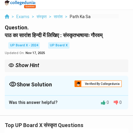
>
Exams
>
संस्कृत
>
सारांश
>
Path Ka Saransh Hind...
Question.
पाठ का सारांश हिन्दी में लिखिए : संस्कृतभाषायाः गौरवम्
UP Board X - 2024
UP Board X
Updated On:
Nov 17, 2025
Show Hint
किसी विषय पर सारांश लिखते समय, उसके विभिन्न पहलुओं को शामिल करें। जैसे,
संस्कृत भाषा के लिए उसका ऐतिहासिक महत्व, व्याकरणिक श्रेष्ठता, साहित्यिक समृद्धि
और आधुनिक प्रासंगिकता, इन सभी बिंदुओं पर प्रकाश डालें।
Show Solution
Verified By Collegedunia
Solution and Explanation
Was this answer helpful?
0
0
सारांश:
संस्कृत भाषा विश्व की प्राचीनतम भाषाओं में से एक है और इसे 'देववाणी'
भी कहा जाता है। यह भारत की अधिकांश भाषाओं की जननी है और
Top UP Board X संस्कृत Questions
इसका भारतीय संस्कृति, धर्म और दर्शन से अटूट संबंध है। संस्कृत का