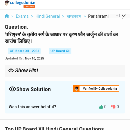
...
+
1
>
Exams
>
Hindi General
>
खण्डकाव्य
>
Parishram Ke Tritiya...
Question.
'परिश्रम' के तृतीय सर्ग के आधार पर कृष्ण और अर्जुन की वार्ता का
सारांश लिखिए।
UP Board XII - 2024
UP Board XII
Updated On:
Nov 10, 2025
Show Hint
कृष्ण और अर्जुन की वार्ता गीता का आधार है, जिसमें निष्काम कर्म और धर्म का संदेश
निहित है।
Show Solution
Verified By Collegedunia
Solution and Explanation
Was this answer helpful?
0
0
कृष्ण और अर्जुन की वार्ता में कर्म, धर्म और निष्ठा का महत्त्व बताया गया
है। कृष्ण अर्जुन को निष्काम कर्म का उपदेश देते हैं, जिससे वह अपने
कर्तव्य पथ पर अग्रसर हो सके।
Top UP Board XII Hindi General Questions