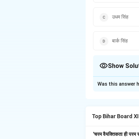
उधम सिंह
बार्क सिंह
Show Solu
The Correct Opt
Was this answer h
Solution and E
'पलटन' में विदूषक का प
निर्णयों को दर्शाता ह
Top Bihar Board XII
विचारों को अभिव्यक्त क
स्थिति में दिखाई देता ह
करते हैं। यह पात्र अपन
'चरम वैयक्तिकता ही परम स