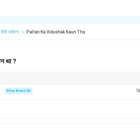
हिंदी साहित्य
>
Paltan Ka Vidushak Kaun Tha
न था ?
पात्र होता है जो हास्य उत्पन्न करता है और अक्सर किसी गंभीर या महत्वपूर्ण विषय को हलके-फुलके 
U
Bihar Board XII