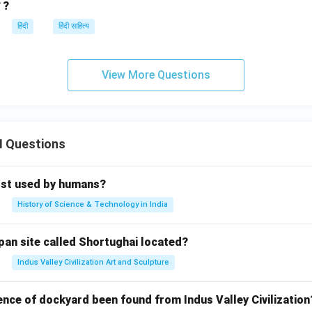
ै ?
हिंदी
हिंदी साहित्य
View More Questions
II Questions
rst used by humans?
History of Science & Technology in India
pan site called Shortughai located?
Indus Valley Civilization Art and Sculpture
ence of dockyard been found from Indus Valley Civilization