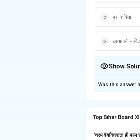
पद्य कविता
छायावादी कवित
Show Solu
The Correct Opt
Was this answer h
Solution and E
'अधिनायक' एक व्यंग्य
विशेष रूप से सत्ता और 
Top Bihar Board XII
भ्रष्टाचार और आम जनता 
की आलोचना करती है, जह
केवल एक राजनीतिक आल
'चरम वैयक्तिकता ही परम स