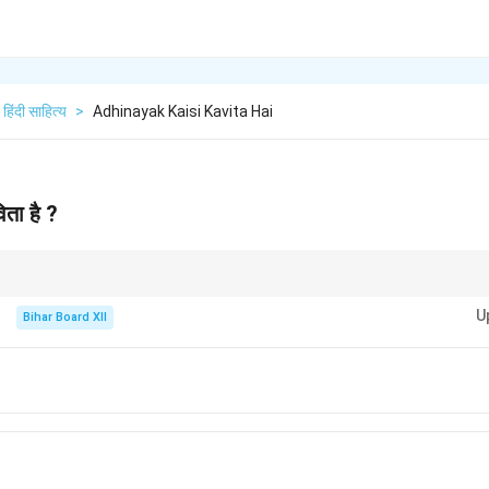
हिंदी साहित्य
>
Adhinayak Kaisi Kavita Hai
ता है ?
जिक या राजनीतिक मुद्दे को मजाकिया और आलोचनात्मक तरीके से प्रस्तुत किया जाता है, ताकि लोगो
U
Bihar Board XII