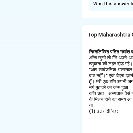
Was this answer h
सही वाक्य (विराम-चिह्न
हाँ, मेरे पास बहुत से पत
Download Solutio
Top Maharashtra C
निम्नलिखित पठित गद्यांश 
आँख खुली तो मैंने अपने-आ
त्सुकता की लहर दौड़ गई। मैं
"आप सार्वजनिक अस्पताल के 
बात नहीं।" एक चेहरा इतनी
हूँ। मेरी एक टाँग अपनी ज
नये मुहावरे का जन्म हुआ।
काँप उठा। अस्पताल वैसे 
के मिलन होने का समय आ गय
ना।
(1) उत्तर दीजिए :