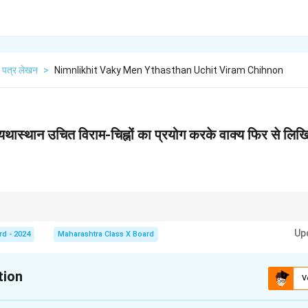
पत्र लेखन
>
Nimnlikhit Vaky Men Ythasthan Uchit Viram Chihnon
 यथास्थान उचित विराम-चिह्नों का प्रयोग करके वाक्य फिर से लिखिए 
 और प्रभाव को बढ़ाते हैं। यहाँ "हाँ" के बाद अल्पविराम (,) और वाक्य के अंत में पूर्ण विराम (।) लग
Up
rd - 2024
Maharashtra Class X Board
tion
V
xplanation