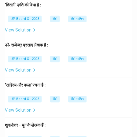
बताता है (जैसे - काला घोड़ा)।
'तितली' कृति की विधा है :
(B) घोड़ा:
यह एक जातिवाचक संज्ञा है, जो एक जानवर का नाम है।
UP Board X - 2023
हिंदी
हिंदी साहित्य
(C) वह:
यह एक पुरुषवाचक सर्वनाम (अन्य पुरुष) है, जो किसी दूर के
व्यक्ति या वस्तु के लिए संज्ञा के स्थान पर प्रयोग होता है।
View Solution
(D) लड़का:
यह एक जातिवाचक संज्ञा है।
Step 4: Final Answer
डॉ॰ राजेन्द्र प्रसाद लेखक हैं :
अतः, दिए गए शब्दों में 'वह' सर्वनाम है। सही उत्तर (C) है।
UP Board X - 2023
हिंदी
हिंदी साहित्य
Download Solution in PDF
View Solution
'साहित्य और कला' रचना है :
UP Board X - 2023
हिंदी
हिंदी साहित्य
View Solution
शुक्लोत्तर - युग के लेखक हैं :