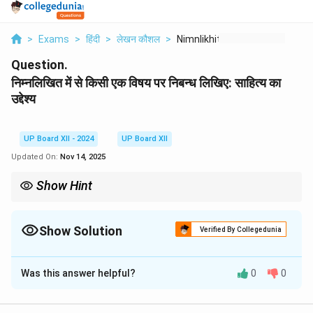
>
Exams
>
हिंदी
>
लेखन कौशल
>
Nimnlikhit Men Se Ki...
Question.
निम्नलिखित में से किसी एक विषय पर निबन्ध लिखिए: साहित्य का
उद्देश्य
UP Board XII - 2024
UP Board XII
Updated On:
Nov 14, 2025
Show Hint
साहित्य केवल मनोरंजन का माध्यम नहीं, बल्कि समाज सुधार, शिक्षा, नैतिकता और
सांस्कृतिक विकास का भी एक महत्वपूर्ण साधन है।
Show Solution
Verified By Collegedunia
Solution and Explanation
Was this answer helpful?
0
0
साहित्य समाज का दर्पण होता है, जो मानव जीवन के विभिन्न पक्षों को
अभिव्यक्त करता है। इसका मुख्य उद्देश्य ज्ञान, आनंद, प्रेरणा, नैतिकता,