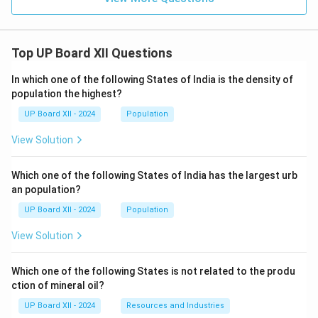
निष्कर्ष:
गोस्वामी तुलसीदास की रचनाएँ आज भी समाज में प्रासंगिक हैं
क्योंकि उनकी शिक्षाएँ समय और परिस्थितियों से परे हैं। उनका जीवन
और काव्य संदेश देते हैं कि हमें सत्य, धर्म और प्रेम के रास्ते पर चलना
Top UP Board XII Questions
चाहिए, जिससे हम व्यक्तिगत और सामाजिक रूप से उन्नति कर सकें।
उनका संदेश आज के समय में भी उतना ही महत्वपूर्ण है, क्योंकि समाज में
In which one of the following States of India is the density of
population the highest?
धार्मिक सहिष्णुता, नैतिकता, और समरसता की आवश्यकता पहले से कहीं
अधिक महसूस हो रही है। तुलसीदास का आदर्श और उनका काव्य आज
UP Board XII - 2024
Population
भी हमें समाज के प्रति अपनी जिम्मेदारियों को समझने और एक बेहतर
View Solution
इंसान बनने की प्रेरणा देता है।
Which one of the following States of India has the largest urb
Download Solution in PDF
an population?
UP Board XII - 2024
Population
View Solution
Which one of the following States is not related to the produ
ction of mineral oil?
UP Board XII - 2024
Resources and Industries