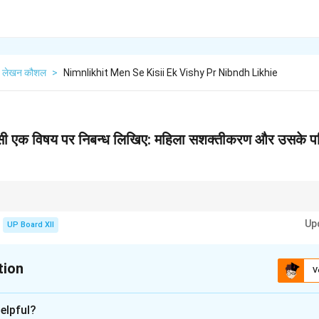
लेखन कौशल
>
Nimnlikhit Men Se Kisii Ek Vishy Pr Nibndh Likhie
किसी एक विषय पर निबन्ध लिखिए: महिला सशक्तीकरण और उसके 
ों से नहीं, बल्कि समाज की मानसिकता में बदलाव से भी संभव है। शिक्षा और जागरूकता इसके लि
Up
UP Board XII
tion
V
xplanation
elpful?