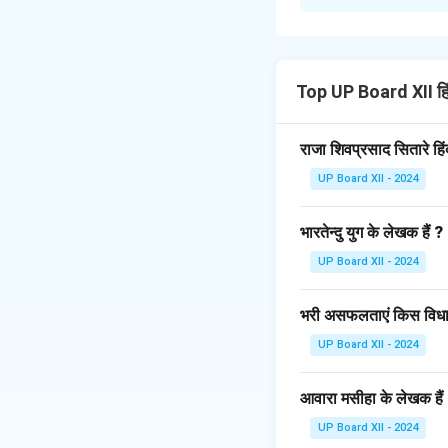
महिला सशक्तीकरण का अ
व्यक्तिगत विकास तक स
करता है। जब महिलाएँ सश
महिला सशक्तीकरण के 
Top UP Board XII ह
शिक्षा:
महिलाओं की शिक्ष
आर्थिक स्वतंत्रता:
रोजग
राजा शिवप्रसाद सितारे हि
स्वास्थ्य और सुरक्षा:
महि
UP Board XII - 2024
है।
राजनीतिक भागीदारी:
प
भारतेन्दु युग के लेखक हैं ?
कानूनी अधिकार:
महिला
का एक अनिवार्य अंग है
UP Board XII - 2024
महिला सशक्तीकरण के 
सामाजिक संतुलन:
जब म
भरी असफलताएं किस विधा 
आर्थिक विकास:
महिलाए
UP Board XII - 2024
हैं।
शिक्षा और जागरूकता:
स
आवारा मसीहा के लेखक हैं
कम अपराध दर:
जब महिल
UP Board XII - 2024
सशक्त भविष्य:
महिलाओं