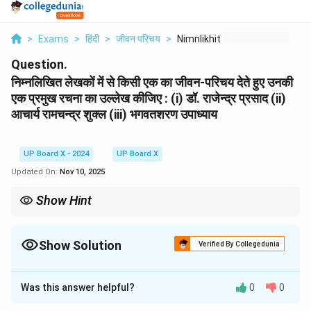
>
Exams
>
हिंदी
>
जीवन परिचय
>
Nimnlikhit Lekhkon M...
Question.
निम्नलिखित लेखकों में से किसी एक का जीवन-परिचय देते हुए उनकी
एक प्रमुख रचना का उल्लेख कीजिए : (i) डॉ. राजेन्द्र प्रसाद (ii)
आचार्य रामचन्द्र शुक्ल (iii) भगवतशरण उपाध्याय
UP Board X - 2024
UP Board X
Updated On:
Nov 10, 2025
Show Hint
जीवन-परिचय लिखते समय महत्वपूर्ण तथ्यों जैसे जन्म-मृत्यु, स्थान, माता-पिता का
नाम, शिक्षा और प्रमुख कार्यों को क्रमबद्ध रूप से लिखें। साहित्यिक परिचय में लेखक
की साहित्य में भूमिका और उनकी लेखन शैली पर प्रकाश डालें।
Show Solution
Verified By Collegedunia
Solution and Explanation
Was this answer helpful?
0
0
Step 1: जीवन-परिचय
हिन्दी साहित्य के सर्वश्रेष्ठ आलोचक, निबंधकार एवं इतिहासकार आचार्य