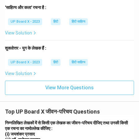
'चिन्तामणि' आचार्य शुक्ल के मनोवैज्ञानिक एवं समीक्षात्मक निबंधों का
'साहित्य और कला' रचना है :
प्रसिद्ध संग्रह है, जो दो भागों में प्रकाशित है। इसमें क्रोध, ईर्ष्या,
उत्साह, श्रद्धा-भक्ति जैसे मनोविकारों पर लिखे गए निबंध उनकी सूक्ष्म
UP Board X - 2023
हिंदी
हिंदी साहित्य
विश्लेषण क्षमता और गहन वैचारिक चिंतन को दर्शाते हैं। इसके
अतिरिक्त,
'हिन्दी साहित्य का इतिहास'
उनका एक ऐसा कालजयी ग्रन्थ
View Solution
है जो आज भी हिन्दी साहित्य के इतिहास-लेखन का मानक माना जाता
है। 'रस मीमांसा' उनका एक अन्य प्रसिद्ध आलोचनात्मक ग्रन्थ है।
शुक्लोत्तर - युग के लेखक हैं :
Download Solution in PDF
UP Board X - 2023
हिंदी
हिंदी साहित्य
View Solution
View More Questions
Top UP Board X जीवन-परिचय Questions
निम्नलिखित लेखकों में से किसी एक लेखक का जीवन-परिचय दीजिए तथा उनकी किसी
एक रचना का नामोल्लेख कीजिए :
(i) जयशंकर प्रसाद