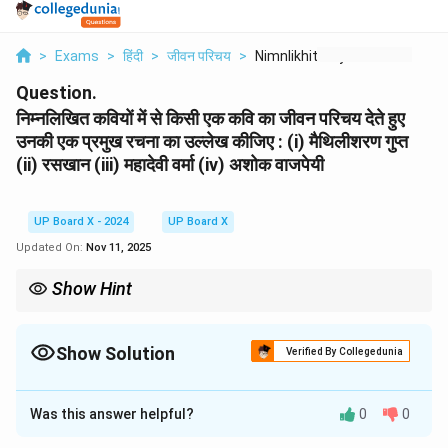
>
Exams
>
हिंदी
>
जीवन परिचय
>
Nimnlikhit Kviyon Me...
Question.
निम्नलिखित कवियों में से किसी एक कवि का जीवन परिचय देते हुए
उनकी एक प्रमुख रचना का उल्लेख कीजिए : (i) मैथिलीशरण गुप्त
(ii) रसखान (iii) महादेवी वर्मा (iv) अशोक वाजपेयी
UP Board X - 2024
UP Board X
Updated On:
Nov 11, 2025
Show Hint
जीवन-परिचय में कवि की उपाधियों (जैसे- आधुनिक युग की मीरा) और महत्वपूर्ण
पुरस्कारों (जैसे- ज्ञानपीठ पुरस्कार) का उल्लेख अवश्य करें। यह आपके उत्तर को
प्रभावशाली बनाता है।
Show Solution
Verified By Collegedunia
Solution and Explanation
Was this answer helpful?
0
0
(iii) महादेवी वर्मा
जीवन-परिचय:
आधुनिक युग की मीरा' के नाम से प्रसिद्ध महादेवी वर्मा