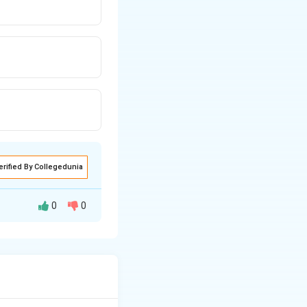
erified By Collegedunia
0
0