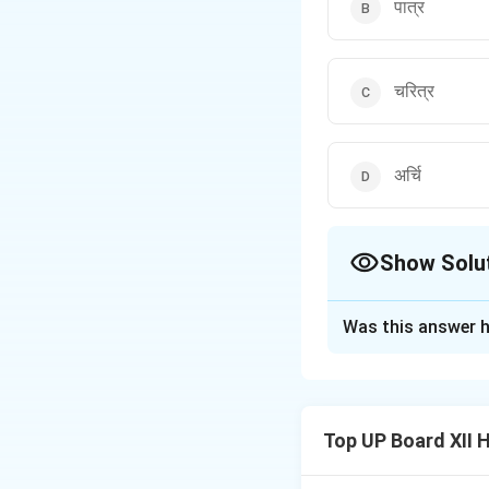
पात्र
चरित्र
अर्चि
Show Solu
The Correct Opt
Was this answer h
Solution and E
Download Solutio
Top UP Board XII 