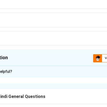
tion
V
ion is
B
elpful?
xplanation
n in PDF
Hindi General Questions