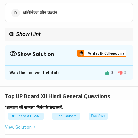
अतिरिक्त और कठोर
Show Hint
'अनिष्ट' और 'अनिष्ठ' दोनों शब्द किसी नकारात्मक या अपक्षिप्तता को व्यक्त करते हैं,
जो किसी व्यक्ति, कार्य या स्थिति से संबंधित हो सकती है।
Show Solution
Verified By Collegedunia
The Correct Option is
A
Was this answer helpful?
0
0
Solution and Explanation
'अनिष्ट' का अर्थ बुरा और 'अनिष्ठ' का अर्थ निष्ठा रहित होता है। ये
Top UP Board XII Hindi General Questions
दोनों शब्द किसी व्यक्ति या स्थिति के दोषपूर्ण या नकारात्मक पहलू को
‘आचारण की सभ्यता’ निबंध के लेखक हैं:
व्यक्त करते हैं।
UP Board XII - 2023
Hindi General
निबंध लेखन
Download Solution in PDF
View Solution