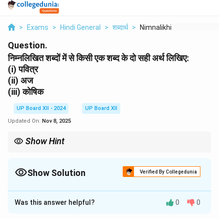
>
Exams
>
Hindi General
>
शब्दार्थ
>
Nimnalikhit Shabdon ...
Question.
निम्नलिखित शब्दों में से किसी एक शब्द के दो सही अर्थ लिखिए:
(i) पवित्र
(ii) अज
(iii) कोषिक
UP Board XII - 2024
UP Board XII
Updated On:
Nov 8, 2025
Show Hint
अज शब्द का उपयोग किसी वस्तु के अपरिवर्तनीय या स्थायी रूप में किया जाता है।
Show Solution
Verified By Collegedunia
Solution and Explanation
Was this answer helpful?
0
0
(ii) अज अज का अर्थ होता है निराकार या अपरिवर्तनीय।