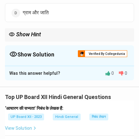
ग्राम और जाति
Show Hint
शब्द-युग्मों में समान ध्वनि वाले शब्दों के अर्थ भिन्न हो सकते हैं।
Show Solution
Verified By Collegedunia
The Correct Option is
C
Was this answer helpful?
0
0
Solution and Explanation
Download Solution in PDF
Top UP Board XII Hindi General Questions
‘आचारण की सभ्यता’ निबंध के लेखक हैं:
UP Board XII - 2023
Hindi General
निबंध लेखन
View Solution