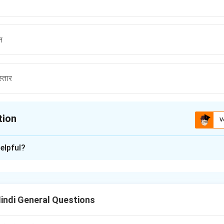
त
न
्तार
tion
V
ion is
B
elpful?
xplanation
n in PDF
Hindi General Questions