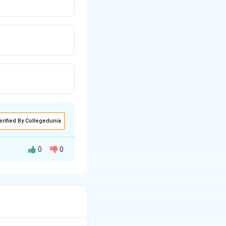
erified By Collegedunia
0
0