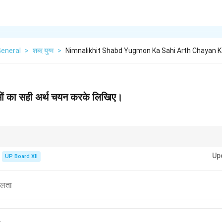
General
>
शब्द युग्म
>
Nimnalikhit Shabd Yugmon Ka Sahi Arth Chayan K
्मों का सही अर्थ चयन करके लिखिए।
ाले भिन्न अर्थ वाले शब्दों को सही प्रकार से पहचानें।
Up
UP Board XII
ुलता