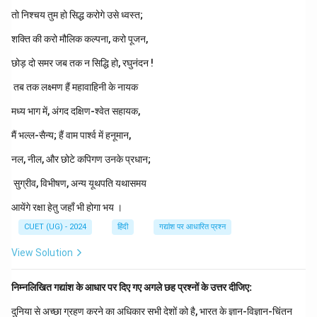
Step 2: Detailed Explanation:
तो निश्चय तुम हो सिद्ध करोगे उसे ध्वस्त;
आइए सभी विकल्पों के तत्सम और तद्भव रूपों का विश्लेषण करते हैं: गाँव:
शक्ति की करो मौलिक कल्पना, करो पूजन,
यह एक तद्भव शब्द है। इसका मूल संस्कृत (तत्सम) रूप 'ग्राम' होता है।
छोड़ दो समर जब तक न सिद्धि हो, रघुनंदन !
दूध: यह भी एक तद्भव शब्द है। इसका मूल संस्कृत (तत्सम) रूप 'दुग्ध'
होता है। अग्नि (Correct): यह पूरी तरह से शुद्ध संस्कृत का शब्द है
तब तक लक्ष्मण हैं महावाहिनी के नायक
जिसका प्रयोग हिंदी में सीधे किया जाता है। अतः यह तत्सम शब्द है।
मध्य भाग में, अंगद दक्षिण-श्वेत सहायक,
(इसका तद्भव रूप 'आग' होता है)। आँख: यह एक तद्भव शब्द है। इसका
मूल संस्कृत (तत्सम) रूप 'अक्षि' होता है। इस प्रकार, केवल 'अग्नि' ही
मैं भल्ल-सैन्य; हैं वाम पार्श्व में हनूमान,
तत्सम शब्द है।
नल, नील, और छोटे कपिगण उनके प्रधान;
सुग्रीव, विभीषण, अन्य यूथपति यथासमय
Step 3: Final Answer:
दिए गए विकल्पों में से तत्सम शब्द 'अग्नि' है।
आयेंगे रक्षा हेतु जहाँ भी होगा भय ।
CUET (UG) - 2024
हिंदी
गद्यांश पर आधारित प्रश्न
Download Solution in PDF
View Solution
निम्नलिखित गद्यांश के आधार पर दिए गए अगले छह प्रश्नों के उत्तर दीजिए:
दुनिया से अच्छा ग्रहण करने का अधिकार सभी देशों को है, भारत के ज्ञान-विज्ञान-चिंतन