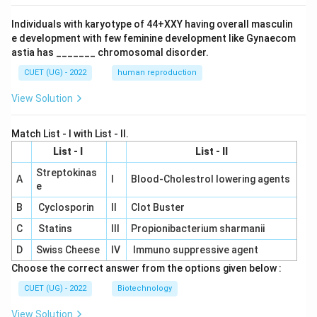
Individuals with karyotype of 44+XXY having overall masculin
e development with few feminine development like Gynaecom
astia has _______ chromosomal disorder.
CUET (UG) - 2022
human reproduction
View Solution
Match List - I with List - II.
List - I
List - II
Streptokinas
A
I
Blood-Cholestrol lowering agents
e
B
Cyclosporin
II
Clot Buster
C
Statins
III
Propionibacterium sharmanii
D
Swiss Cheese
IV
Immuno suppressive agent
Choose the correct answer from the options given below :
CUET (UG) - 2022
Biotechnology
View Solution