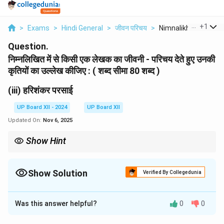
...
+
1
>
Exams
>
Hindi General
>
जीवन परिचय
>
Nimnalikhit Mein Se .
Question.
निम्नलिखित में से किसी एक लेखक का जीवनी - परिचय देते हुए उनकी
कृतियों का उल्लेख कीजिए : ( शब्द सीमा 80 शब्द )
(iii) हरिशंकर परसाई
UP Board XII - 2024
UP Board XII
Updated On:
Nov 6, 2025
Show Hint
हरिशंकर परसाई को हिंदी व्यंग्य लेखन का जनक माना जाता है। उनकी रचनाएँ आज
भी प्रासंगिक हैं और सामाजिक चेतना जगाने में सहायक हैं।
Show Solution
Verified By Collegedunia
Solution and Explanation
Was this answer helpful?
0
0
हरिशंकर परसाई (1924-1995) हिंदी साहित्य के प्रसिद्ध व्यंग्यकार