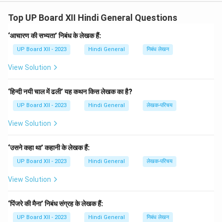
कला, धर्म, साहित्य और समाजशास्त्र पर गहन शोध किया। उनकी
Top UP Board XII Hindi General Questions
रचनाओं में भारतीय संस्कृति और इतिहास का गहन विश्लेषण मिलता है।
वे भारतीय विद्या भवन और अन्य संस्थानों से जुड़े रहे। उन्होंने भारतीय
‘आचारण की सभ्यता’ निबंध के लेखक हैं:
इतिहास को न केवल ऐतिहासिक संदर्भ में, बल्कि सांस्कृतिक विकास की
UP Board XII - 2023
Hindi General
निबंध लेखन
दृष्टि से प्रस्तुत किया। वे संस्कृत साहित्य, पौराणिक कथाओं और
View Solution
भारतीय चित्रकला के विशिष्ट अध्येता थे। उनकी शोध-पद्धति ने
भारतीय ऐतिहासिक और सांस्कृतिक अध्ययन को नई दिशा दी।
‘हिन्दी नयी चाल में ढली’ यह कथन किस लेखक का है?
प्रमुख रचनाएँ:
UP Board XII - 2023
Hindi General
लेखक-परिचय
∙
पाणिनिकालीन
भारतवर्ष
–
इसमें
तत्कालीन
समाज
,
राजनीति
और
अर्थव्
\begin{array}{rl} \bullet & \text{प
View Solution
∙
भारतीय
कला
–
इस
ग्रंथ
में
भारतीय
चित्रकला
और
शिल्पकला
का
वर्
∙
भारतीय
संस्कृति
–
इसमें
भारतीय
संस्कृति
के
मूल
तत्वों
पर
प्रकाश
डाल
‘उसने कहा था’ कहानी के लेखक हैं:
∙
गुप्तकालीन
भारत
–
गुप्तकाल
के
राजनीतिक
,
सामाजिक
और
सांस्कृति
∙
रामायण
:
एक
सांस्कृतिक
अध्ययन
–
इसमें
रामायण
को
सांस्कृतिक
दृष्ट
UP Board XII - 2023
Hindi General
लेखक-परिचय
उनकी रचनाएँ भारतीय संस्कृति और परंपराओं का वैज्ञानिक विश्लेषण
View Solution
प्रस्तुत करती हैं। वे इतिहास, कला और धर्म को जोड़ने वाले महान
विचारक थे।
‘पिंजरे की मैना’ निबंध संग्रह के लेखक हैं:
UP Board XII - 2023
Hindi General
निबंध लेखन