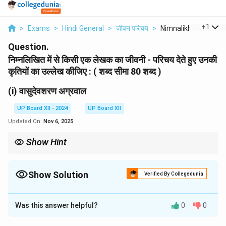
...
+
1
>
Exams
>
Hindi General
>
जीवन परिचय
>
Nimnalikhit Mein Se .
Question.
निम्नलिखित में से किसी एक लेखक का जीवनी - परिचय देते हुए उनकी
कृतियों का उल्लेख कीजिए : ( शब्द सीमा 80 शब्द )
(i) वासुदेवशरण अग्रवाल
UP Board XII - 2024
UP Board XII
Updated On:
Nov 6, 2025
Show Hint
वासुदेवशरण अग्रवाल ने भारतीय संस्कृति के वैज्ञानिक और ऐतिहासिक विश्लेषण को
बढ़ावा दिया। उनकी कृतियाँ आधुनिक और प्राचीन भारत के बीच एक सेतु का कार्य
करती हैं।
Show Solution
Verified By Collegedunia
Solution and Explanation
Was this answer helpful?
0
0
वासुदेवशरण अग्रवाल का जन्म 1904 में हुआ था। वे भारतीय संस्कृति,
इतिहास, पुरातत्त्व और साहित्य के प्रसिद्ध विद्वान थे। उन्होंने भारतीय