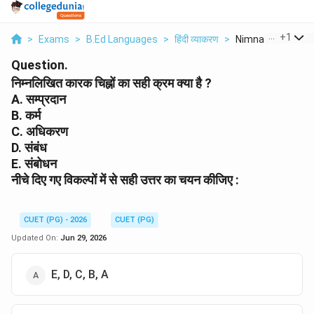
...
+
1
>
Exams
>
B.Ed Languages
>
हिंदी व्याकरण
>
Nimnalikhit Karak 
Question.
निम्नलिखित कारक चिह्नों का सही क्रम क्या है ?
A. सम्प्रदान
B. कर्म
C. अधिकरण
D. संबंध
E. संबोधन
नीचे दिए गए विकल्पों में से सही उत्तर का चयन कीजिए :
CUET (PG) - 2026
CUET (PG)
Updated On:
Jun 29, 2026
E, D, C, B, A