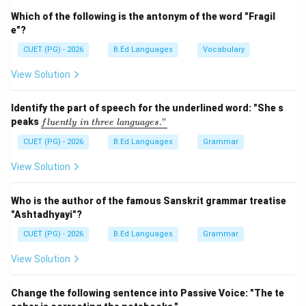
बताता है। यहाँ कारकों को उनके सामान्य क्रम में व्यवस्थित करना है।
Which of the following is the antonym of the word "Fragil
e"?
Step 1:
कारकों का सामान्य क्रम याद कीजिए। कारकों का क्रम
CUET (PG) - 2026
B.Ed Languages
Vocabulary
होता है:
View Solution
कर्ता
,
कर्म
,
करण
,
सम्प्रदान
,
अपादान
\text{कर्ता, कर्म, करण, सम्प्रदान, अ
,
संबंध
,
अधिकरण
,
संबोधन
Identify the part of speech for the underlined word: "She s
\un
peaks
."
f
l
u
e
n
tl
y
in
t
h
ree
l
an
gu
a
g
es
derl
Step 2:
दिए गए कारकों की स्थिति पहचानिए। दिए गए विकल्पों में:
ine
CUET (PG) - 2026
B.Ed Languages
Grammar
{flu
• कर्म
entl
View Solution
• सम्प्रदान
y\ i
n\ t
• संबंध
hre
Who is the author of the famous Sanskrit grammar treatise
e\ l
• अधिकरण
"Ashtadhyayi"?
ang
• संबोधन हैं।
uag
CUET (PG) - 2026
B.Ed Languages
Grammar
e
s."}
View Solution
Step 3:
इनका सही क्रम निर्धारित कीजिए। उपरोक्त मानक क्रम के
अनुसार:
Change the following sentence into Passive Voice: "The te
कर्म
→
सम्प्रदान
→
संबंध
\text{कर्म} \rightarrow \text{सम
→
अधिकरण
→
संबोधन