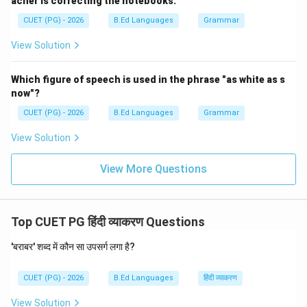
acher is correcting the notebooks."
CUET (PG) - 2026
B.Ed Languages
Grammar
अर्थात्:
View Solution
,
,
B, A, D, C, E
,
,
B
A
D
C
E
Which figure of speech is used in the phrase "as white as s
now"?
Step 4:
विकल्प मिलाइए। यह क्रम विकल्प (C) में उपलब्ध है।
CUET (PG) - 2026
B.Ed Languages
Grammar
\boxed{B, A, D, C, E}
,
,
,
,
View Solution
B
A
D
C
E
View More Questions
Download Solution in PDF
Top CUET PG हिंदी व्याकरण Questions
'बराबर' शब्द में कौन सा उपसर्ग लगा है?
CUET (PG) - 2026
B.Ed Languages
हिंदी व्याकरण
View Solution