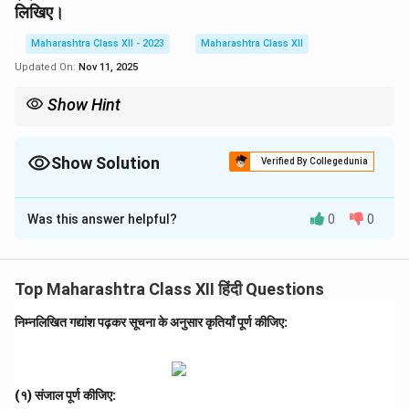
लिखिए।
Maharashtra Class XII - 2023
Maharashtra Class XII
Updated On:
Nov 11, 2025
Show Hint
अपठित गद्यांश में थीम और संदर्भ को समझें; शब्दयुग्म और विचारों को संक्षिप्त और
प्रासंगिक रखें।
Show Solution
Verified By Collegedunia
Solution and Explanation
Was this answer helpful?
0
0
(१) तालिका पूर्ण कीजिए:
दुनिया में एक-चौथाई जमीन पर यह है:
खेती
।
(२) शब्दयुग्म:
Top Maharashtra Class XII हिंदी Questions
(१) साहित्य-सेवी
(२) मित्र-मिलन
निम्नलिखित गद्यांश पढ़कर सूचना के अनुसार कृतियाँ पूर्ण कीजिए:
(३) अन्न-उत्पादन
(४) जीवन-यापन
(३) समय अनमोल है:
(१) संजाल पूर्ण कीजिए:
समय अनमोल है, इसका सदुपयोग जीवन को समृद्ध बनाता है। समय