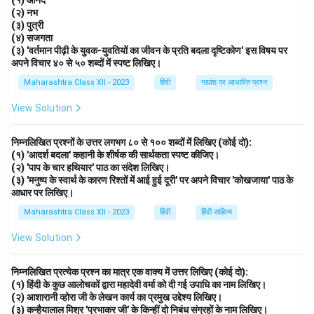
(१) आनंद
(२) नभ
(३) पुत्री
(४) सजगता
(३) 'वर्तमान पीढ़ी के युवक-युवतियों का जीवन के प्रति बदला दृष्टिकोण' इस विषय पर
अपने विचार ४० से ५० शब्दों में स्पष्ट लिखिए।
Maharashtra Class XII - 2023
हिंदी
गद्यांश पर आधारित प्रश्न
View Solution
निम्नलिखित प्रश्नों के उत्तर लगभग ८० से १०० शब्दों में लिखिए (कोई दो):
(१) 'आदर्श बदला' कहानी के शीर्षक की सार्थकता स्पष्ट कीजिए।
(२) 'पाप के चार हथियार' पाठ का संदेश लिखिए।
(३) 'मनुष्य के स्वार्थ के कारण रिश्तों में आई हुई दूरी' पर अपने विचार 'कोखजाया' पाठ के
आधार पर लिखिए।
Maharashtra Class XII - 2023
हिंदी
हिंदी साहित्य
View Solution
निम्नलिखित प्रत्येक प्रश्न का मात्र एक वाक्य में उत्तर लिखिए (कोई दो):
(१) हिंदी के कुछ आलोचकों द्वारा महादेवी वर्मा को दी गई उपाधि का नाम लिखिए।
(२) आशारानी व्होरा जी के लेखन कार्य का प्रमुख उद्देश्य लिखिए।
(३) कन्हैयालाल मिश्र 'प्रभाकर जी' के किन्हीं दो निबंध संग्रहों के नाम लिखिए।