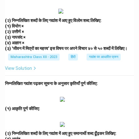
खोने से अवसर चूक जाते हैं। कार्यों को समयबद्ध करने से उत्पादकता
बढ़ती है। उदाहरण के लिए, समय प्रबंधन से विद्यार्थी बेहतर परिणाम
(२) निम्नलिखित शब्दों के लिए गद्यांश में आए हुए विलोम शब्द लिखिए:
प्राप्त करते हैं। समय की कीमत समझकर हमें इसे बर्बाद नहीं करना
(१) वियोग ×
चाहिए। (४६ शब्द)
(२) उत्तीर्ण ×
(३) नापसंद ×
(४) अज्ञान ×
Download Solution in PDF
(३) 'जीवन में मित्रों का महत्त्व' इस विषय पर अपने विचार ४० से ५० शब्दों में लिखिए।
Maharashtra Class XII - 2023
हिंदी
गद्यांश पर आधारित प्रश्न
View Solution
निम्नलिखित गद्यांश पढ़कर सूचना के अनुसार कृतियाँ पूर्ण कीजिए:
(१) आकृति पूर्ण कीजिए:
(२) निम्नलिखित शब्दों के लिए गद्यांश में आए हुए समानार्थी शब्द ढूँढ़कर लिखिए: