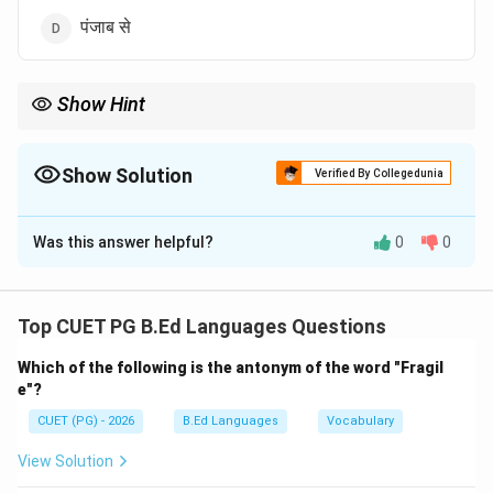
पंजाब से
Show Hint
नंदिनागरी लिपि का उपयोग मुख्यतः संस्कृत ग्रंथों के लेखन में किया जाता था।
Show Solution
Verified By Collegedunia
The Correct Option is
C
Was this answer helpful?
0
0
Solution and Explanation
Concept:
नागरी लिपि के विभिन्न क्षेत्रों में अलग-अलग रूप विकसित हुए जिन्हें
Top CUET PG B.Ed Languages Questions
भिन्न नामों से जाना गया।
Which of the following is the antonym of the word "Fragil
e"?
Step 1:
'नंदिनागरी' का परिचय समझिए। नंदिनागरी, नागरी लिपि का
CUET (PG) - 2026
B.Ed Languages
Vocabulary
एक प्राचीन रूप है।
View Solution
Step 2:
इसके क्षेत्र की पहचान कीजिए। यह लिपि विशेष रूप से: