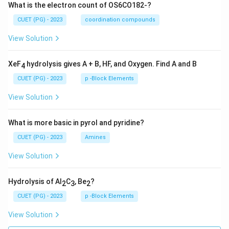
What is the electron count of OS6CO182-?
CUET (PG) - 2023
coordination compounds
View Solution
XeF
hydrolysis gives A + B, HF, and Oxygen. Find A and B
4
CUET (PG) - 2023
p -Block Elements
View Solution
What is more basic in pyrol and pyridine?
CUET (PG) - 2023
Amines
View Solution
Hydrolysis of Al
C
, Be
?
2
3
2
CUET (PG) - 2023
p -Block Elements
View Solution