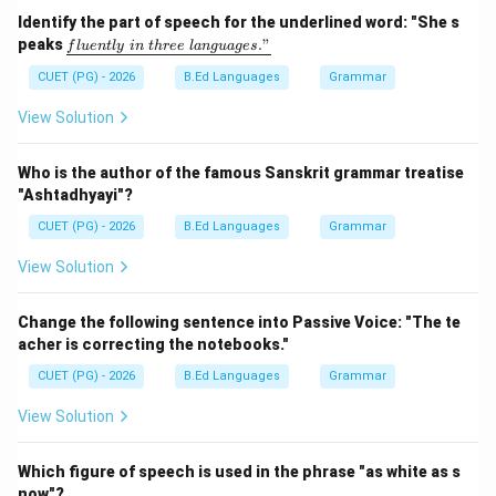
Identify the part of speech for the underlined word: "She s
दक्षिण
\text{दक्षिण भारत}
भारत
\un
peaks
."
f
l
u
e
n
tl
y
in
t
h
ree
l
an
gu
a
g
es
derl
में प्रचलित थी।
ine
CUET (PG) - 2026
B.Ed Languages
Grammar
{flu
entl
View Solution
Step 3:
y\ i
अन्य विकल्पों की जाँच कीजिए।
n\ t
• पूर्वी भारत -- गलत
hre
Who is the author of the famous Sanskrit grammar treatise
e\ l
• महाराष्ट्र -- पूर्णतः सही नहीं
"Ashtadhyayi"?
ang
• दक्षिण भारत -- सही
uag
CUET (PG) - 2026
B.Ed Languages
Grammar
e
• पंजाब -- गलत
s."}
View Solution
Step 4:
निष्कर्ष। अतः सही उत्तर है:
Change the following sentence into Passive Voice: "The te
\boxed{\text{दक्षिण भारत में}}
दक्षिण
भारत
में
acher is correcting the notebooks."
CUET (PG) - 2026
B.Ed Languages
Grammar
Download Solution in PDF
View Solution
Which figure of speech is used in the phrase "as white as s
now"?