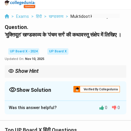
>
Exams
>
हिंदी
>
खण्डकाव्य
>
Muktidoot Khndkavy K...
Question.
'मुक्तिदूत' खण्डकाव्य के 'पंचम सर्ग' की कथावस्तु संक्षेप में लिखिए ।
UP Board X - 2024
UP Board X
Updated On:
Nov 10, 2025
Show Hint
किसी सर्ग का कथानक लिखते समय, प्रमुख घटनाओं को क्रमबद्ध रूप से लिखें।
स्वतंत्रता, विभाजन का दुःख, नोआखली यात्रा और अंत में बलिदान - इन मुख्य बिंदुओं
को अपने उत्तर में अवश्य शामिल करें।
Show Solution
Verified By Collegedunia
Solution and Explanation
Was this answer helpful?
0
0
'मुक्तिदूत' खण्डकाव्य के पंचम सर्ग में कवि ने भारत की स्वतंत्रता प्राप्ति
और उसके बाद की घटनाओं का वर्णन किया है। इसकी कथावस्तु इस
प्रकार है:
Top UP Board X हिंदी Questions