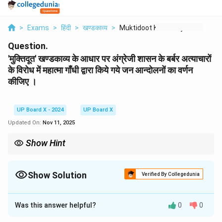
>
Exams
>
हिंदी
>
खण्डकाव्य
>
Muktidoot Khndkavy K...
Question.
'मुक्तिदूत' खण्डकाव्य के आधार पर अंग्रेजी शासन के बर्बर अत्याचारों
के विरोध में महात्मा गाँधी द्वारा किये गये जन आन्दोलनों का वर्णन
कीजिए ।
UP Board X - 2024
UP Board X
Updated On:
Nov 11, 2025
Show Hint
आंदोलनों का वर्णन करते समय, प्रत्येक आंदोलन का मुख्य उद्देश्य (जैसे- नमक कानून
तोड़ना) और उसके स्वरूप (जैसे- पदयात्रा, बहिष्कार) का उल्लेख अवश्य करें। यह
आपके उत्तर को तथ्यात्मक और प्रभावशाली बनाता है।
Show Solution
Verified By Collegedunia
Solution and Explanation
Was this answer helpful?
0
0
'मुक्तिदूत' खण्डकाव्य में महात्मा गाँधी द्वारा अंग्रेजी शासन के अत्याचारों
के विरुद्ध चलाए गए प्रमुख जन आंदोलनों का वर्णन इस प्रकार है: