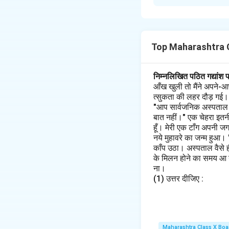
अर्थ: बिना कारण हस्तक
वाक्य: बड़े लोगों की बा
Download Solutio
Top Maharashtra C
निम्नलिखित पठित गद्यांश 
आँख खुली तो मैंने अपने-आ
त्सुकता की लहर दौड़ गई। मैं
"आप सार्वजनिक अस्पताल के 
बात नहीं।" एक चेहरा इतनी
हूँ। मेरी एक टाँग अपनी ज
नये मुहावरे का जन्म हुआ।
काँप उठा। अस्पताल वैसे 
के मिलन होने का समय आ गय
ना।
(1) उत्तर दीजिए :
Maharashtra Class X Boa