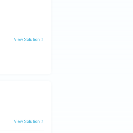
रेरणार्थक रूप} & \text{द्वितीय प्रेरणार्थक रूप} \\ \hline \text{देखना} & \
View Solution
View Solution