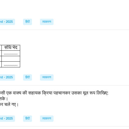
rd - 2025
हिंदी
व्याकरण
{array}{|l|c|c|} \hline \text{शब्द} & \text{संधि-विच्छेद} & \text{संधि 
संधि
भेद
............
............
rd - 2025
हिंदी
व्याकरण
से किसी एक वाक्य की सहायक क्रिया पहचानकर उसका मूल रूप लिखिए:
ख सके।
ीकर चले गए।
rd - 2025
हिंदी
व्याकरण