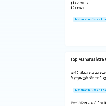
(1) रुग्णालय
(2) शक्ल
Maharashtra Class X Boa
Top Maharashtra C
अधोरेखांकित शब्द का शब
\u
ताजी
वे हलुवा-पूड़ी और
दू
nd
erli
Maharashtra Class X Boa
ne
{ता
निम्नलिखित अव्ययों में से 
जी}