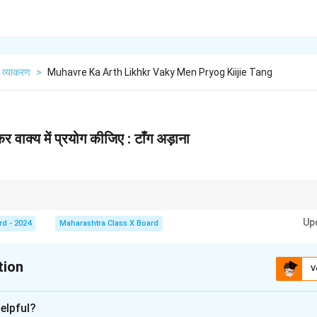
व्याकरण
>
Muhavre Ka Arth Likhkr Vaky Men Pryog Kiijie Tang
र वाक्य में प्रयोग कीजिए : टाँग अड़ाना
ै बिना कारण हस्तक्षेप करना या बाधा उत्पन्न करना। यह वाक्य में बच्चों को बड़े लोगों की बातचीत म
Up
rd - 2024
Maharashtra Class X Board
tion
V
xplanation
elpful?