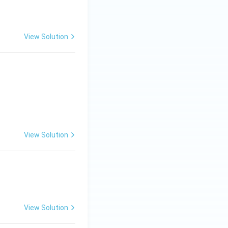
View Solution
भेद} \\ \hline \text{दिग्गज} & \text{........ + ........} & \text{......
View Solution
View Solution