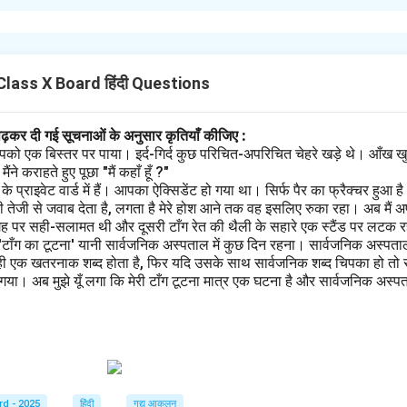
्षेप करना या बाधा उत्पन्न करना।
तचीत में बच्चों को टाँग नहीं अड़ानी चाहिए।
n in PDF
lass X Board हिंदी Questions
पढ़कर दी गई सूचनाओं के अनुसार कृतियाँ कीजिए :
पको एक बिस्तर पर पाया। इर्द-गिर्द कुछ परिचित-अपरिचित चेहरे खड़े थे। आँख खु
ने कराहते हुए पूछा "मैं कहाँ हूँ ?"
प्राइवेट वार्ड में हैं। आपका ऐक्सिडेंट हो गया था। सिर्फ पैर का फ्रैक्चर हुआ 
 तेजी से जवाब देता है, लगता है मेरे होश आने तक वह इसलिए रुका रहा। अब मैं अ
गह पर सही-सलामत थी और दूसरी टाँग रेत की थैली के सहारे एक स्टैंड पर लटक रही
 'टाँग का टूटना' यानी सार्वजनिक अस्पताल में कुछ दिन रहना। सार्वजनिक अस्पता
ही एक खतरनाक शब्द होता है, फिर यदि उसके साथ सार्वजनिक शब्द चिपका हो तो स
ा। अब मुझे यूँ लगा कि मेरी टाँग टूटना मात्र एक घटना है और सार्वजनिक अस्पताल
rd - 2025
हिंदी
गद्य आकलन