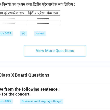
क क्रिया का प्रथम तथा द्वितीय प्रेरणार्थक रूप लिखिए :
\begin{array}{|l|c|c|} \hline \text{क्रिया} & \text{प्रथम प्
थम
प्रेरणार्थक
रूप
द्वितीय
प्रेरणार्थक
रूप
............
............
............
............
rd - 2025
हिंदी
व्याकरण
View More Questions
Class X Board Questions
ive from the following sentence :
 for the concert.
rd - 2025
Grammar and Language Usage