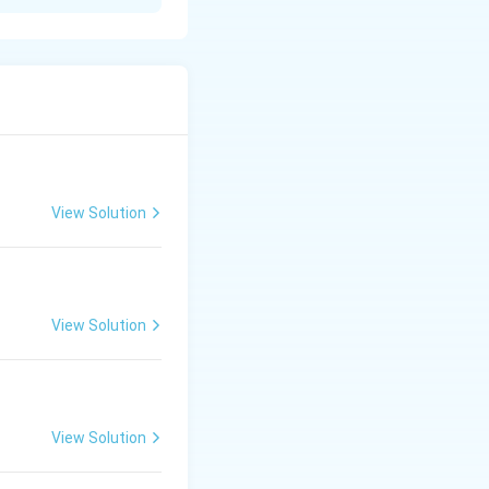
्रत करने की एक
न महाराणा प्रताप को
ीनता स्वीकार करने
की शंका को दूर करने
View Solution
 हे राणा! आपकी वीरता पर
 स्वाभिमान पुनः जाग्रत
View Solution
ीं फहरेगा और सूर्य पूर्व
View Solution