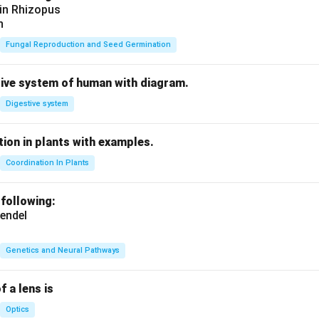
 in Rhizopus
n
Fungal Reproduction and Seed Germination
tive system of human with diagram.
Digestive system
ion in plants with examples.
Coordination In Plants
 following:
endel
Genetics and Neural Pathways
f a lens is
Optics