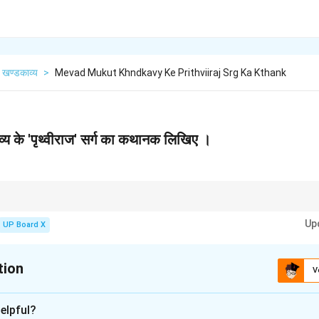
खण्डकाव्य
>
Mevad Mukut Khndkavy Ke Prithviiraj Srg Ka Kthank
ाव्य के 'पृथ्वीराज' सर्ग का कथानक लिखिए ।
 के आरंभ, मध्य और अंत को स्पष्ट रूप से प्रस्तुत करें। पत्र के माध्यम से संवाद इस सर्ग का कें
Up
ा दें।
UP Board X
tion
V
xplanation
elpful?