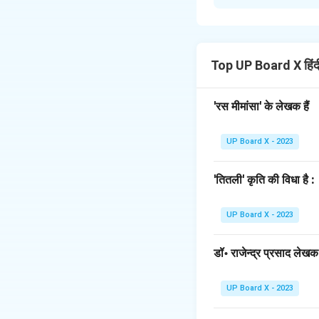
'मेवाड़ मुकुट' खण्डकाव
महत्वपूर्ण घटना पर आ
बीकानेर के राजकुमार प
अपना आदर्श मानते थे।
Top UP Board X हिं
अकबर के दरबार में यह
वाले हैं। यह सुनकर अक
'रस मीमांसा' के लेखक हैं
उनका हृदय यह मानने क
और प्रताप के सोए हुए 
UP Board X - 2023
उस पत्र में वे पूछते है
हम सबको गर्व है, आप 
'तितली' कृति की विधा है :
जब यह पत्र महाराणा प्
हो जाता है।
UP Board X - 2023
वे पृथ्वीराज को उत्तर भ
से ही उगेगा। यह उत्तर 
डॉ॰ राजेन्द्र प्रसाद लेखक ह
Download Solutio
UP Board X - 2023