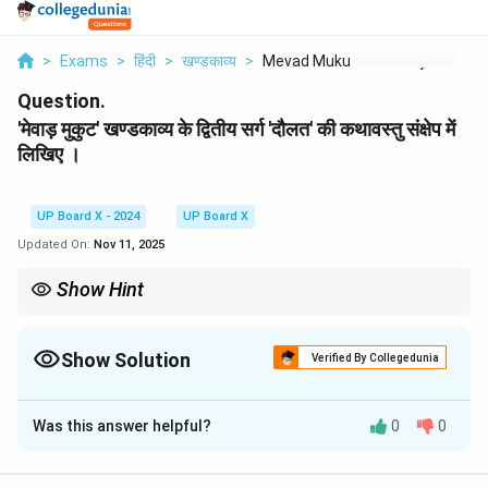
>
Exams
>
हिंदी
>
खण्डकाव्य
>
Mevad Mukut Khndkavy...
Question.
'मेवाड़ मुकुट' खण्डकाव्य के द्वितीय सर्ग 'दौलत' की कथावस्तु संक्षेप में
लिखिए ।
UP Board X - 2024
UP Board X
Updated On:
Nov 11, 2025
Show Hint
इस सर्ग का कथानक लिखते समय, महारानी लक्ष्मी (चिंता) के अंतर्द्वंद्व को प्रमुखता दें।
एक ओर देश-प्रेम है और दूसरी ओर बच्चों की दुर्दशा से उत्पन्न मातृ-हृदय की पीड़ा।
सर्ग का शीर्षक 'लक्ष्मी' है, 'दौलत' उनकी पुत्री का नाम है, इस तथ्य को ध्यान में रखें।
Show Solution
Verified By Collegedunia
Solution and Explanation
Was this answer helpful?
0
0
'मेवाड़ मुकुट' खण्डकाव्य के द्वितीय सर्ग का शीर्षक 'लक्ष्मी' है, जिसे प्रश्न
में 'दौलत' कहा गया है। इस सर्ग में महाराणा प्रताप की पत्नी महारानी