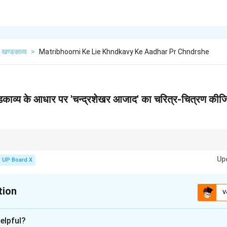
खण्डकाव्य
>
Matribhoomi Ke Lie Khndkavy Ke Aadhar Pr Chndrshe
खण्डकाव्य के आधार पर 'चन्द्रशेखर आजाद' का चरित्र-चित्रण की
समय उनकी प्रतिज्ञा ("मैं जीते-जी अंग्रेजों के हाथ नहीं आऊँगा") का उल्लेख करना अनिवार्य है,
Up
UP Board X
tion
V
xplanation
elpful?