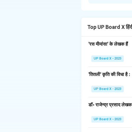
'मातृभूमि के लिए' खण्
महान देशभक्त:
आजाद के
सम्पूर्ण जीवन समर्पित
वीर और अदम्य साहसी:
Top UP Board X हिं
हंसते सहना उनके अदम
स्वाभिमानी और दृढ़-प्रत
'रस मीमांसा' के लेखक हैं
पार्क में उन्होंने अपन
कुशल संगठनकर्ता और 
UP Board X - 2023
नींव हिला दी थी।
त्याग और बलिदान की प्र
'तितली' कृति की विधा है :
त्याग और बलिदान का 
अमर शहीद:
चन्द्रशेखर
UP Board X - 2023
युवाओं के लिए प्रेरणा क
डॉ॰ राजेन्द्र प्रसाद लेखक ह
Download Solutio
UP Board X - 2023