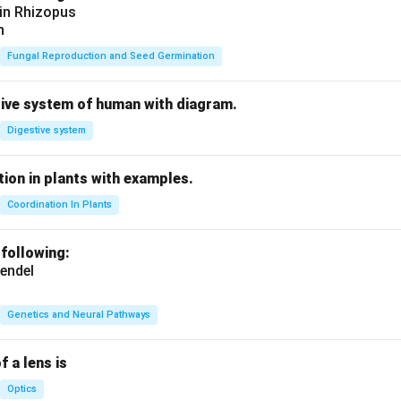
 in Rhizopus
n
Fungal Reproduction and Seed Germination
tive system of human with diagram.
Digestive system
ion in plants with examples.
Coordination In Plants
 following:
endel
Genetics and Neural Pathways
f a lens is
Optics