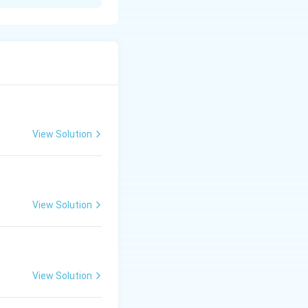
रकार हैं:
सके लिए उन्होंने अपना
ेंतों की सजा को हंसते-
लाहाबाद के अल्फ्रेड
त कर अंग्रेजी शासन की
View Solution
उनका सम्पूर्ण जीवन
 हो गए। वे आज भी
View Solution
View Solution