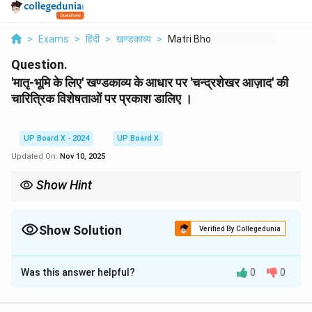
>
Exams
>
हिंदी
>
खण्डकाव्य
>
Matri Bhoomi Ke Lie ...
Question.
'मातृ-भूमि के लिए' खण्डकाव्य के आधार पर 'चन्द्रशेखर आज़ाद' की
चारित्रिक विशेषताओं पर प्रकाश डालिए ।
UP Board X - 2024
UP Board X
Updated On:
Nov 10, 2025
Show Hint
चरित्र-चित्रण करते समय, विभिन्न विशेषताओं को शीर्षकों में विभाजित करें। प्रत्येक
विशेषता को प्रमाणित करने के लिए खण्डकाव्य की किसी घटना का उल्लेख अवश्य
करें। इससे आपका उत्तर अधिक प्रभावशाली और विश्वसनीय होगा।
Show Solution
Verified By Collegedunia
Solution and Explanation
Was this answer helpful?
0
0
डॉ. जयशंकर त्रिपाठी द्वारा रचित 'मातृ-भूमि के लिए' खण्डकाव्य के
नायक अमर शहीद चन्द्रशेखर आज़ाद हैं। कवि ने उन्हें एक अद्वितीय