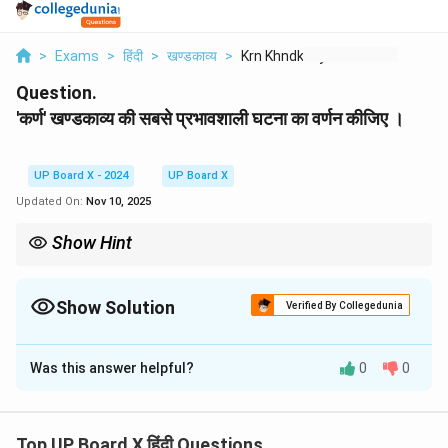
>
Exams
>
हिंदी
>
खण्डकाव्य
>
Krn Khndkavy Kii Sbs...
Question.
'कर्ण' खण्डकाव्य की सबसे प्रभावशाली घटना का वर्णन कीजिए ।
UP Board X - 2024
UP Board X
Updated On:
Nov 10, 2025
Show Hint
किसी प्रभावशाली घटना का वर्णन करते समय, घटना की पृष्ठभूमि, मुख्य घटनाक्रम
और उसके प्रभाव या परिणाम को स्पष्ट रूप से लिखें। इससे उत्तर की गहराई बढ़ जाती
है।
Show Solution
Verified By Collegedunia
Solution and Explanation
Was this answer helpful?
0
0
'कर्ण' खण्डकाव्य की सबसे प्रभावशाली, मार्मिक और कर्ण के चरित्र को
चरमोत्कर्ष पर पहुँचाने वाली घटना कर्ण द्वारा अपने जन्मजात कवच और
कुण्डल का दान करना है।
Step 1: The Context:
Top UP Board X हिंदी Questions