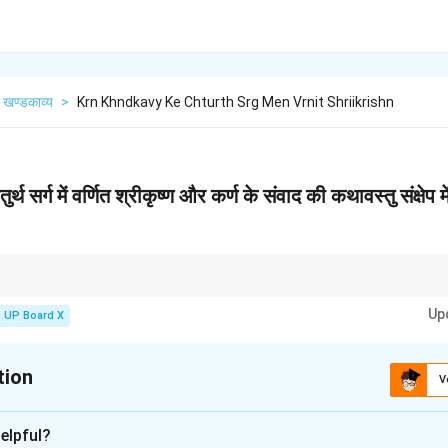
खण्डकाव्य
>
Krn Khndkavy Ke Chturth Srg Men Vrnit Shriikrishn
ुर्थ सर्ग में वर्णित श्रीकृष्ण और कर्ण के संवाद की कथावस्तु संक्षेप
रीकृष्ण द्वारा दिए गए प्रलोभन और कर्ण द्वारा मित्र-धर्म को सर्वोपरि बताते हुए दिए गए उत्तर, इन द
Up
्णायक क्षण है।
UP Board X
tion
V
xplanation
elpful?