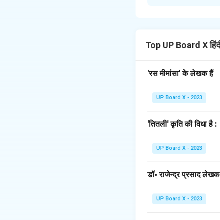
'कर्ण' खण्डकाव्य के चतु
इस प्रकार है:
महाभारत युद्ध को टालने 
श्रीकृष्ण कर्ण को उसके
Top UP Board X हिं
श्रीकृष्ण कर्ण से कहते 
नाते राज्य का सिंहासन 
'रस मीमांसा' के लेखक हैं
कर्ण श्रीकृष्ण की सभी
कर्ण श्रीकृष्ण के प्र
UP Board X - 2023
मित्रता दी, इसलिए वह 
वह कहता है कि उसे राज्
'तितली' कृति की विधा है :
निश्चित है, फिर भी वह म
यह संवाद कर्ण के मित्
UP Board X - 2023
Download Solutio
डॉ॰ राजेन्द्र प्रसाद लेखक ह
UP Board X - 2023