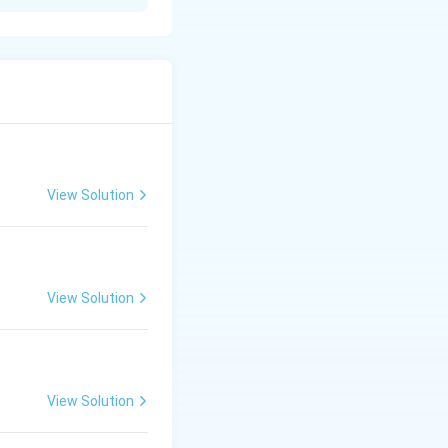
 वर्णन है। इसकी कथावस्तु
 ज्येष्ठ भाई होने के
लित नहीं होता।
े समय उसे सम्मान और
View Solution
ा।
ुद्ध में उसकी मृत्यु
View Solution
View Solution