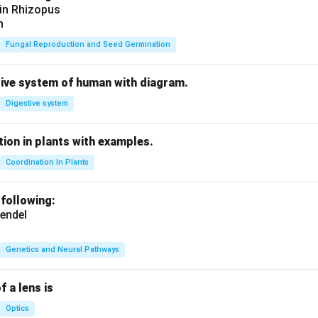
 in Rhizopus
n
Fungal Reproduction and Seed Germination
tive system of human with diagram.
Digestive system
ion in plants with examples.
Coordination In Plants
 following:
endel
Genetics and Neural Pathways
f a lens is
Optics