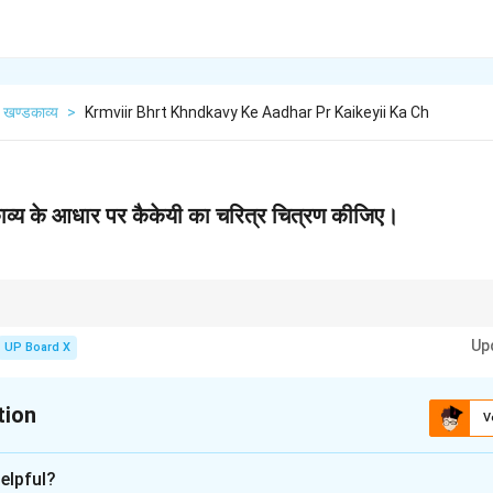
खण्डकाव्य
>
Krmviir Bhrt Khndkavy Ke Aadhar Pr Kaikeyii Ka Ch
काव्य के आधार पर कैकेयी का चरित्र चित्रण कीजिए।
 करते समय उसके मन के विभिन्न भावों और चरित्र में आए परिवर्तनों (जैसे कैकेयी का मंथरा के प
Up
्शाएँ।
UP Board X
tion
V
xplanation
elpful?