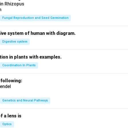
 in Rhizopus
n
Fungal Reproduction and Seed Germination
tive system of human with diagram.
Digestive system
ion in plants with examples.
Coordination In Plants
 following:
endel
Genetics and Neural Pathways
f a lens is
Optics