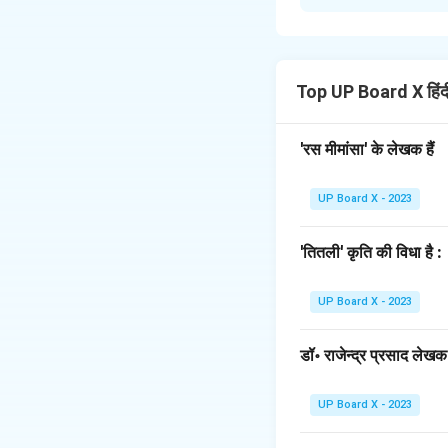
श्री लक्ष्मीशंकर मिश्र
परम्परागत खलनायिका के
विशेषताएँ इस प्रकार हैं
1. सरल हृदया एवं स्नेह
Top UP Board X हिं
भरत से भी अधिक प्रेम
2. कुचक्र की शिकार:
'रस मीमांसा' के लेखक हैं
ईर्ष्या का विष घोल देत
3. पश्चाताप की अग्नि म
UP Board X - 2023
गहरा एहसास होता है। व
वे स्वयं को दोषी मानती 
'तितली' कृति की विधा है :
4. आत्मग्लानि से परिपूर्
ही भीतर तोड़ देती है। 
UP Board X - 2023
इस प्रकार, इस खण्डकाव्य
पश्चाताप कर अपने चरित
डॉ॰ राजेन्द्र प्रसाद लेखक ह
Download Solutio
UP Board X - 2023