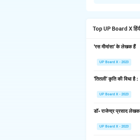
'कर्मवीर भरत' खण्डकाव्
उनकी चारित्रिक विशेषत
आदर्श भ्राता:
भरत का अप
कल्पना भी नहीं कर सकते। 
Top UP Board X हिं
महान त्यागी और निर्लोभ
मन में राज्य का कोई लो
'रस मीमांसा' के लेखक हैं
आत्मग्लानि से युक्त:
वे 
कटु वचन भी कहते हैं।
UP Board X - 2023
विनम्र एवं शीलवान:
भरत
सिद्ध करते हैं।
'तितली' कृति की विधा है :
आदर्श एवं कर्तव्यनिष्ठ
वर्षों तक अयोध्या का 
UP Board X - 2023
निष्कर्षतः भरत त्याग, भ्
डॉ॰ राजेन्द्र प्रसाद लेखक ह
Download Solutio
UP Board X - 2023