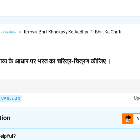
खण्डकाव्य
>
Krmviir Bhrt Khndkavy Ke Aadhar Pr Bhrt Ka Chritr
काव्य के आधार पर भरत का चरित्र-चित्रण कीजिए ।
य 'त्याग' और 'भ्रातृ-प्रेम' इन दो गुणों पर विशेष रूप से ध्यान केंद्रित करें, क्योंकि यही उनके 
Up
UP Board X
tion
V
xplanation
elpful?