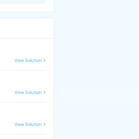
 चित्रित किया गया है।
 अयोध्या के राज्य की
र मार देते हैं। उनके
 रहते हैं। वे कैकेयी को
View Solution
मक्ष अपनी निर्दोषिता
 सेवक की भाँति चौदह
View Solution
View Solution