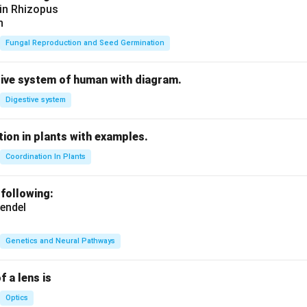
 in Rhizopus
n
Fungal Reproduction and Seed Germination
tive system of human with diagram.
Digestive system
ion in plants with examples.
Coordination In Plants
 following:
endel
Genetics and Neural Pathways
f a lens is
Optics