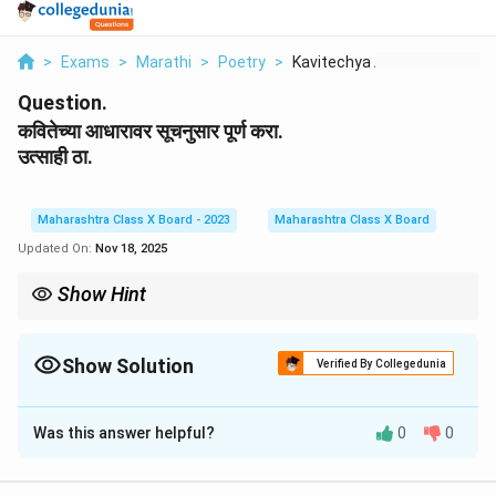
>
Exams
>
Marathi
>
Poetry
>
Kavitechya Aadharava...
Question.
कवितेच्या आधारावर सूचनुसार पूर्ण करा.
उत्साही ठा.
Maharashtra Class X Board - 2023
Maharashtra Class X Board
Updated On:
Nov 18, 2025
Show Hint
कविता वाचताना, त्यामधील गहन संदेश आणि विचारांची महत्त्वपूर्णता समजून घेणे
आवश्यक आहे.
Show Solution
Verified By Collegedunia
Solution and Explanation
Was this answer helpful?
0
0
Step 1: Understanding the context.
कवितेतील उत्साह व्यक्त करणे हे एक महत्त्वपूर्ण घटक आहे. कविता