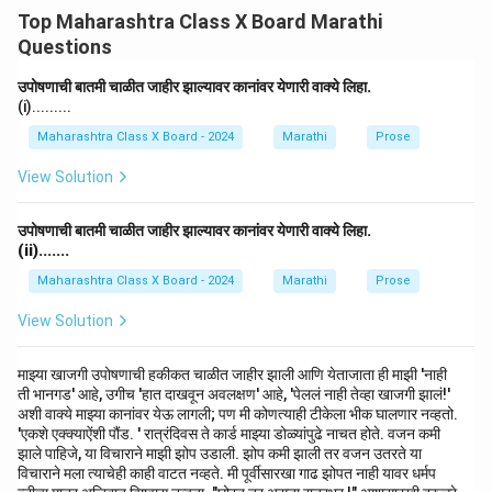
उत्साही होण्याची प्रेरणा देते आणि त्यातील शब्द उर्जा आणि प्रेरणा
Top Maharashtra Class X Board Marathi
देतात.
Questions
उपोषणाची बातमी चाळीत जाहीर झाल्यावर कानांवर येणारी वाक्ये लिहा.
Step 2: Analysis.
(i).........
कविता आत्मविश्वास, कार्यप्रेरणा, आणि जीवनासाठी प्रेरणा देण्याचा
Maharashtra Class X Board - 2024
Marathi
Prose
उद्दिष्ट ठेवते. कवितेचे उत्साही रचनाच वाचकाच्या मानसिकतेवर प्रभाव
View Solution
टाकते.
Conclusion.
उपोषणाची बातमी चाळीत जाहीर झाल्यावर कानांवर येणारी वाक्ये लिहा.
कवितेचा उद्देश उत्साही ठेवण्याचा आहे, ज्यामुळे वाचकाला सकारात्मक
(ii).......
ऊर्जेचा अनुभव मिळतो.
Maharashtra Class X Board - 2024
Marathi
Prose
Download Solution in PDF
View Solution
माझ्या खाजगी उपोषणाची हकीकत चाळीत जाहीर झाली आणि येताजाता ही माझी 'नाही
ती भानगड' आहे, उगीच 'हात दाखवून अवलक्षण' आहे, 'पेललं नाही तेव्हा खाजगी झालं!'
अशी वाक्ये माझ्या कानांवर येऊ लागली; पण मी कोणत्याही टीकेला भीक घालणार नव्हतो.
'एकशे एक्क्याऐंशी पौंड. ' रात्रंदिवस ते कार्ड माझ्या डोळ्यांपुढे नाचत होते. वजन कमी
झाले पाहिजे, या विचाराने माझी झोप उडाली. झोप कमी झाली तर वजन उतरते या
विचाराने मला त्याचेही काही वाटत नव्हते. मी पूर्वीसारखा गाढ झोपत नाही यावर धर्मप