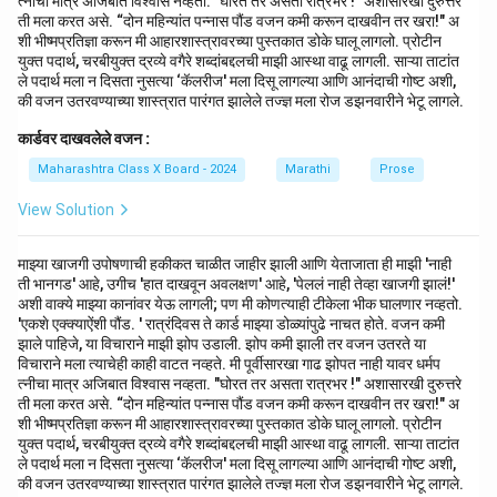
त्नीचा मात्र अजिबात विश्वास नव्हता. "घोरत तर असता रात्रभर !" अशासारखी दुरुत्तरे
ती मला करत असे. “दोन महिन्यांत पन्नास पौंड वजन कमी करून दाखवीन तर खरा!" अ
शी भीष्मप्रतिज्ञा करून मी आहारशास्त्रावरच्या पुस्तकात डोके घालू लागलो. प्रोटीन
युक्त पदार्थ, चरबीयुक्त द्रव्ये वगैरे शब्दांबद्दलची माझी आस्था वाढू लागली. साऱ्या ताटांत
ले पदार्थ मला न दिसता नुसत्या ‘कॅलरीज' मला दिसू लागल्या आणि आनंदाची गोष्ट अशी,
की वजन उतरवण्याच्या शास्त्रात पारंगत झालेले तज्ज्ञ मला रोज डझनवारीने भेटू लागले.
कार्डवर दाखवलेले वजन :
Maharashtra Class X Board - 2024
Marathi
Prose
View Solution
माझ्या खाजगी उपोषणाची हकीकत चाळीत जाहीर झाली आणि येताजाता ही माझी 'नाही
ती भानगड' आहे, उगीच 'हात दाखवून अवलक्षण' आहे, 'पेललं नाही तेव्हा खाजगी झालं!'
अशी वाक्ये माझ्या कानांवर येऊ लागली; पण मी कोणत्याही टीकेला भीक घालणार नव्हतो.
'एकशे एक्क्याऐंशी पौंड. ' रात्रंदिवस ते कार्ड माझ्या डोळ्यांपुढे नाचत होते. वजन कमी
झाले पाहिजे, या विचाराने माझी झोप उडाली. झोप कमी झाली तर वजन उतरते या
विचाराने मला त्याचेही काही वाटत नव्हते. मी पूर्वीसारखा गाढ झोपत नाही यावर धर्मप
त्नीचा मात्र अजिबात विश्वास नव्हता. "घोरत तर असता रात्रभर !" अशासारखी दुरुत्तरे
ती मला करत असे. “दोन महिन्यांत पन्नास पौंड वजन कमी करून दाखवीन तर खरा!" अ
शी भीष्मप्रतिज्ञा करून मी आहारशास्त्रावरच्या पुस्तकात डोके घालू लागलो. प्रोटीन
युक्त पदार्थ, चरबीयुक्त द्रव्ये वगैरे शब्दांबद्दलची माझी आस्था वाढू लागली. साऱ्या ताटांत
ले पदार्थ मला न दिसता नुसत्या ‘कॅलरीज' मला दिसू लागल्या आणि आनंदाची गोष्ट अशी,
की वजन उतरवण्याच्या शास्त्रात पारंगत झालेले तज्ज्ञ मला रोज डझनवारीने भेटू लागले.