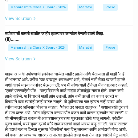
Maharashtra Class X Board - 2024
Marathi
Prose
View Solution
उपोषणाची बातमी चाळीत जाहीर झाल्यावर कानांवर येणारी वाक्ये लिहा.
(ii).......
Maharashtra Class X Board - 2024
Marathi
Prose
View Solution
माझ्या खाजगी उपोषणाची हकीकत चाळीत जाहीर झाली आणि येताजाता ही माझी 'नाही
ती भानगड' आहे, उगीच 'हात दाखवून अवलक्षण' आहे, 'पेललं नाही तेव्हा खाजगी झालं!'
अशी वाक्ये माझ्या कानांवर येऊ लागली; पण मी कोणत्याही टीकेला भीक घालणार नव्हतो.
'एकशे एक्क्याऐंशी पौंड. ' रात्रंदिवस ते कार्ड माझ्या डोळ्यांपुढे नाचत होते. वजन कमी
झाले पाहिजे, या विचाराने माझी झोप उडाली. झोप कमी झाली तर वजन उतरते या
विचाराने मला त्याचेही काही वाटत नव्हते. मी पूर्वीसारखा गाढ झोपत नाही यावर धर्मप
त्नीचा मात्र अजिबात विश्वास नव्हता. "घोरत तर असता रात्रभर !" अशासारखी दुरुत्तरे
ती मला करत असे. “दोन महिन्यांत पन्नास पौंड वजन कमी करून दाखवीन तर खरा!" अ
शी भीष्मप्रतिज्ञा करून मी आहारशास्त्रावरच्या पुस्तकात डोके घालू लागलो. प्रोटीन
युक्त पदार्थ, चरबीयुक्त द्रव्ये वगैरे शब्दांबद्दलची माझी आस्था वाढू लागली. साऱ्या ताटांत
ले पदार्थ मला न दिसता नुसत्या ‘कॅलरीज' मला दिसू लागल्या आणि आनंदाची गोष्ट अशी,
की वजन उतरवण्याच्या शास्त्रात पारंगत झालेले तज्ज्ञ मला रोज डझनवारीने भेटू लागले.