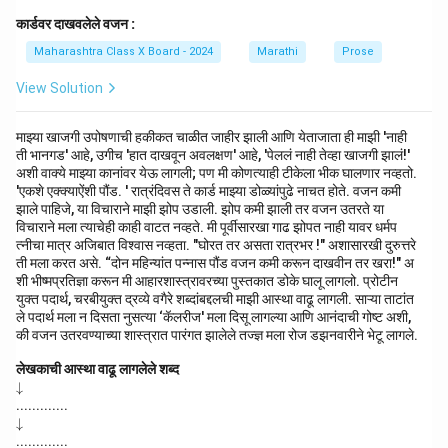
कार्डवर दाखवलेले वजन :
Maharashtra Class X Board - 2024
Marathi
Prose
View Solution
माझ्या खाजगी उपोषणाची हकीकत चाळीत जाहीर झाली आणि येताजाता ही माझी 'नाही
ती भानगड' आहे, उगीच 'हात दाखवून अवलक्षण' आहे, 'पेललं नाही तेव्हा खाजगी झालं!'
अशी वाक्ये माझ्या कानांवर येऊ लागली; पण मी कोणत्याही टीकेला भीक घालणार नव्हतो.
'एकशे एक्क्याऐंशी पौंड. ' रात्रंदिवस ते कार्ड माझ्या डोळ्यांपुढे नाचत होते. वजन कमी
झाले पाहिजे, या विचाराने माझी झोप उडाली. झोप कमी झाली तर वजन उतरते या
विचाराने मला त्याचेही काही वाटत नव्हते. मी पूर्वीसारखा गाढ झोपत नाही यावर धर्मप
त्नीचा मात्र अजिबात विश्वास नव्हता. "घोरत तर असता रात्रभर !" अशासारखी दुरुत्तरे
ती मला करत असे. “दोन महिन्यांत पन्नास पौंड वजन कमी करून दाखवीन तर खरा!" अ
शी भीष्मप्रतिज्ञा करून मी आहारशास्त्रावरच्या पुस्तकात डोके घालू लागलो. प्रोटीन
युक्त पदार्थ, चरबीयुक्त द्रव्ये वगैरे शब्दांबद्दलची माझी आस्था वाढू लागली. साऱ्या ताटांत
ले पदार्थ मला न दिसता नुसत्या ‘कॅलरीज' मला दिसू लागल्या आणि आनंदाची गोष्ट अशी,
की वजन उतरवण्याच्या शास्त्रात पारंगत झालेले तज्ज्ञ मला रोज डझनवारीने भेटू लागले.
लेखकाची आस्था वाढू लागलेले शब्द
\d
↓
o
.............
w
\d
↓
na
o
.............